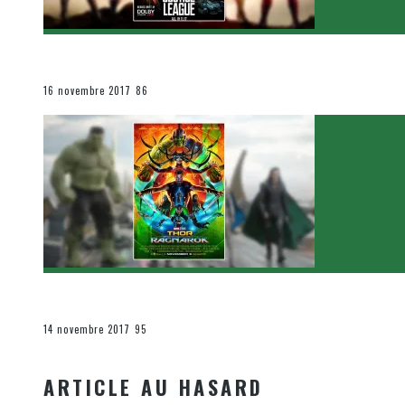
[Critique Film] Justice League de Zack Snyder
Le cinéma et la télévision
16 novembre 2017
86
[Critique Film] Thor : Ragnarok de Taika Waititi
Le cinéma et la télévision
14 novembre 2017
95
ARTICLE AU HASARD