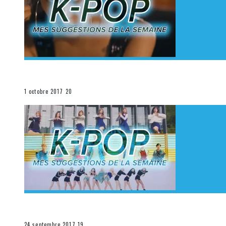
[Découverte K-Pop] Mes suggestions des vidéoclips K
La K-Pop
1 octobre 2017
20
[Découverte K-Pop] Mes suggestions des vidéoclips K-
La K-Pop
24 septembre 2017
19