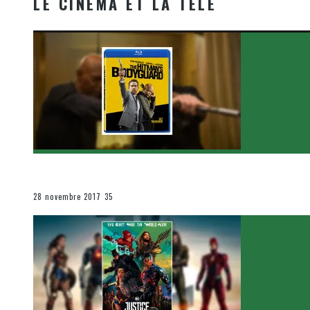
LE CINÉMA ET LA TÉLÉ
[Critique Film] The Hitman’s Bodyguard de Patrick Hu
Le cinéma et la télévision
28 novembre 2017
35