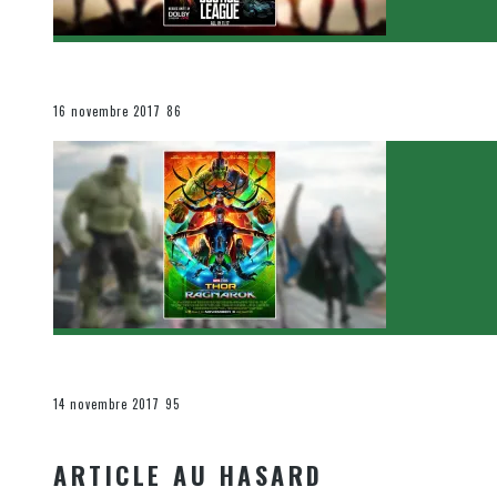
[Critique Film] Justice League de Zack Snyder
Le cinéma et la télévision
16 novembre 2017
86
[Critique Film] Thor : Ragnarok de Taika Waititi
Le cinéma et la télévision
14 novembre 2017
95
ARTICLE AU HASARD