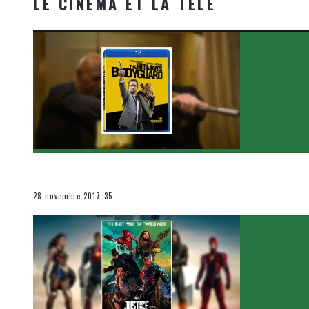
LE CINÉMA ET LA TÉLÉ
[Critique Film] The Hitman’s Bodyguard de Patrick Hu
Le cinéma et la télévision
28 novembre 2017
35