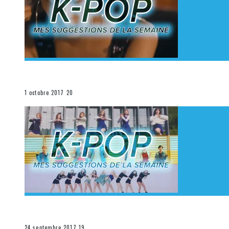
[Découverte K-Pop] Mes suggestions des vidéoclips K
La K-Pop
1 octobre 2017
20
[Découverte K-Pop] Mes suggestions des vidéoclips K-
La K-Pop
24 septembre 2017
19