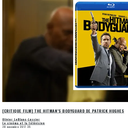
[CRITIQUE FILM] THE HITMAN’S BODYGUARD DE PATRICK HUGHES
Olivier LeBlanc-Lussier
Le cinéma et la télévision
28 novembre 2017
35