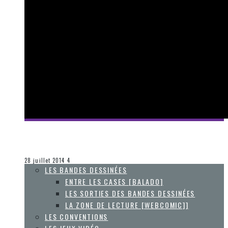
[MILLE ET UNE VIES] #70 – MAGICITE – MÉRITES
Collaboration Spéciale
La Zone d'écoute
28 juillet 2014
4
LES BANDES DESSINÉES
ENTRE LES CASES [BALADO]
LES SORTIES DES BANDES DESSINÉES
LA ZONE DE LECTURE [WEBCOMIC]]
LES CONVENTIONS