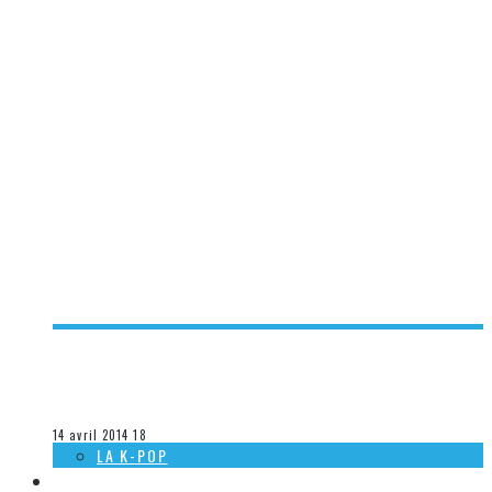
[ACTUALITÉ] SORTIES MUSICALES 2014 À VENIR CHEZ
WARNER – SEMAINE 15
Steve Lévesque
La musique
14 avril 2014
18
LA K-POP
LES AUTRES SECTIONS