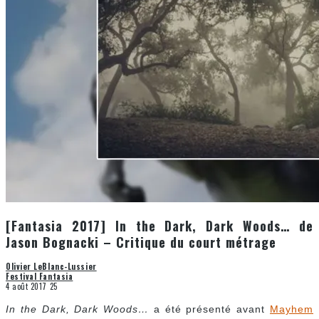
[Fantasia 2017] In the Dark, Dark Woods… de
Jason Bognacki – Critique du court métrage
Olivier LeBlanc-Lussier
Festival Fantasia
4 août 2017
25
In the Dark, Dark Woods…
a été présenté avant
Mayhem