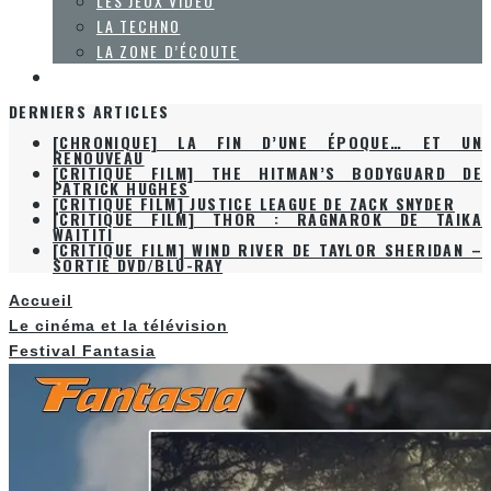
LES JEUX VIDÉO
LA TECHNO
LA ZONE D’ÉCOUTE
À PROPOS
DERNIERS ARTICLES
[CHRONIQUE] LA FIN D’UNE ÉPOQUE… ET UN
RENOUVEAU
[CRITIQUE FILM] THE HITMAN’S BODYGUARD DE
PATRICK HUGHES
[CRITIQUE FILM] JUSTICE LEAGUE DE ZACK SNYDER
[CRITIQUE FILM] THOR : RAGNAROK DE TAIKA
WAITITI
[CRITIQUE FILM] WIND RIVER DE TAYLOR SHERIDAN –
SORTIE DVD/BLU-RAY
Accueil
Le cinéma et la télévision
Festival Fantasia