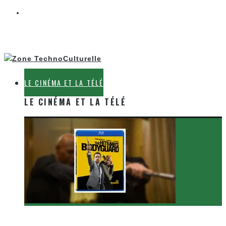
LE CINÉMA ET LA TÉLÉ
LE CINÉMA ET LA TÉLÉ
[Critique Film] The Hitman’s Bodyguard de Patrick
Hughes