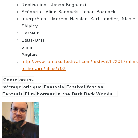
Réalisation : Jason Bognacki
Scénario : Aline Bognacki, Jason Bognacki
Interprètes : Marem Hassler, Karl Landler, Nicole
Shipley
Horreur
États-Unis
5 min
Anglais
http://www.fantasiafestival.com/festival/fr/2017/films
et-horaire/films/702
Conte
court-
métrage
critique
Fantasia
Festival
festival
Fantasia
Film
horreur
In the Dark Dark Woods...