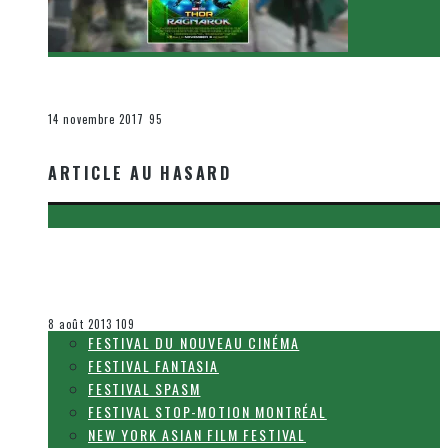
[Critique Film] Thor : Ragnarok de Taika Waititi
Le cinéma et la télévision
14 novembre 2017
95
ARTICLE AU HASARD
[ACTUALITÉ] TÉLÉTOON LANCE UN GRAND DÉBROUILLAGE À
TRAVERS LE PAYS À PARTIR DU 15 AOÛT
Olivier LeBlanc-Lussier
Le cinéma et la télévision
8 août 2013
109
FESTIVAL DU NOUVEAU CINÉMA
FESTIVAL FANTASIA
FESTIVAL SPASM
FESTIVAL STOP-MOTION MONTRÉAL
NEW YORK ASIAN FILM FESTIVAL