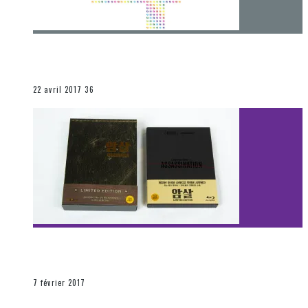
[Chronique] 4 ans… et une autre année plein
d’aventures
Les autres sections
22 avril 2017
36
[Découverte Film] Assassination : Limited Edition –
Unboxing DVD & Blu-Ray
La Zone d'écoute
7 février 2017