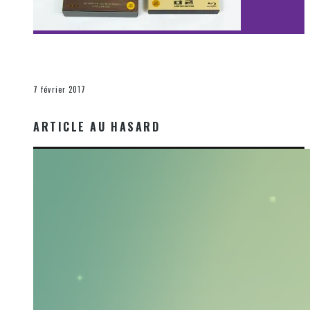
[Découverte Film] Assassination : Limited Edition –
Unboxing DVD & Blu-Ray
La Zone d'écoute
7 février 2017
ARTICLE AU HASARD