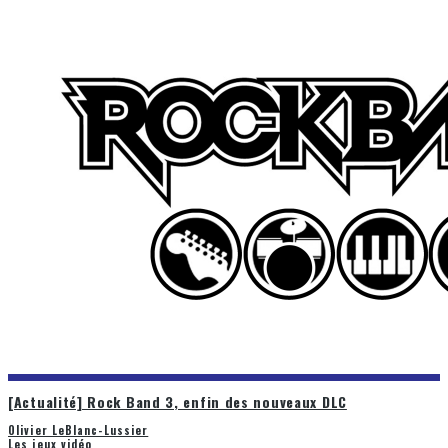
[Actualité] Rock Band 3, enfin des nouveaux DLC
Olivier LeBlanc-Lussier
Les jeux vidéo