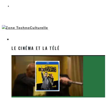
LE CINÉMA ET LA TÉLÉ
LE CINÉMA ET LA TÉLÉ
[Critique Film] The Hitman’s Bodyguard de Patrick
Hughes