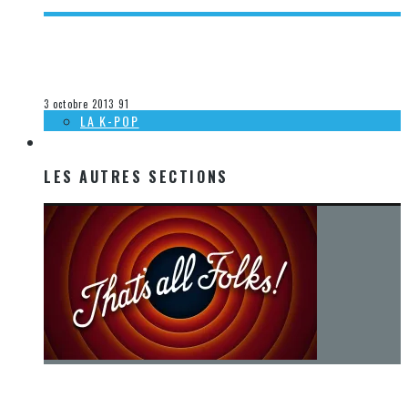
[ACTUALITÉ] SORTIES MUSICALES À VENIR CHEZ DEP – 1ER
OCTOBRE 2013
Steve Lévesque
La musique
3 octobre 2013
91
LA K-POP
LES AUTRES SECTIONS
LES AUTRES SECTIONS
[Chronique] La fin d’une époque… et un renouveau