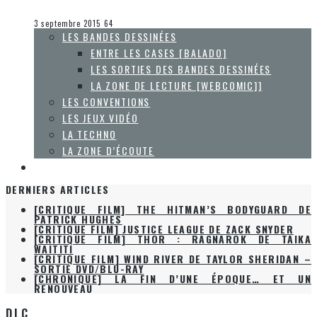
Olivier LeBlanc-Lussier
Les jeux vidéo
3 septembre 2015
64
LES BANDES DESSINÉES
ENTRE LES CASES [BALADO]
LES SORTIES DES BANDES DESSINÉES
LA ZONE DE LECTURE [WEBCOMIC]]
LES CONVENTIONS
LES JEUX VIDÉO
LA TECHNO
LA ZONE D’ÉCOUTE
À PROPOS
DERNIERS ARTICLES
[CRITIQUE FILM] JUSTICE LEAGUE DE ZACK SNYDER
[CRITIQUE FILM] THOR : RAGNAROK DE TAIKA
WAITITI
[CRITIQUE FILM] WIND RIVER DE TAYLOR SHERIDAN –
SORTIE DVD/BLU-RAY
[CHRONIQUE] LA FIN D’UNE ÉPOQUE… ET UN
RENOUVEAU
[CRITIQUE FILM] THE HITMAN’S BODYGUARD DE
PATRICK HUGHES
DLC