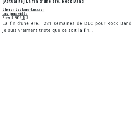
[Actualité] La fin d’une ère, Rock Band
Olivier LeBlanc-Lussier
Les jeux vidéo
2 avril 2013
0
3
La fin d’une ère… 281 semaines de DLC pour Rock Band
Je suis vraiment triste que ce soit la fin
...