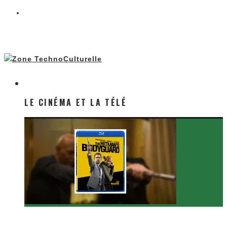
LE CINÉMA ET LA TÉLÉ
LE CINÉMA ET LA TÉLÉ
[Critique Film] The Hitman’s Bodyguard de Patrick
Hughes