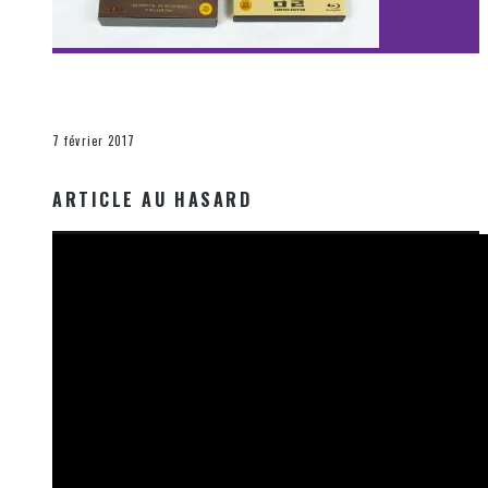
[Découverte Film] Assassination : Limited Edition –
Unboxing DVD & Blu-Ray
La Zone d'écoute
7 février 2017
ARTICLE AU HASARD