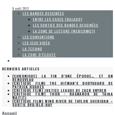
Steve Lévesque
Les jeux vidéo
9 août 2012
LES BANDES DESSINÉES
ENTRE LES CASES [BALADO]
LES SORTIES DES BANDES DESSINÉES
LA ZONE DE LECTURE [WEBCOMIC]]
LES CONVENTIONS
LES JEUX VIDÉO
LA TECHNO
LA ZONE D’ÉCOUTE
À PROPOS
DERNIERS ARTICLES
[CHRONIQUE] LA FIN D’UNE ÉPOQUE… ET UN
RENOUVEAU
[CRITIQUE FILM] THE HITMAN’S BODYGUARD DE
PATRICK HUGHES
[CRITIQUE FILM] JUSTICE LEAGUE DE ZACK SNYDER
[CRITIQUE FILM] THOR : RAGNAROK DE TAIKA
WAITITI
[CRITIQUE FILM] WIND RIVER DE TAYLOR SHERIDAN –
SORTIE DVD/BLU-RAY
Accueil