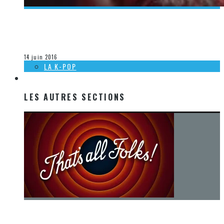
[DÉCOUVERTE K-POP] MES SUGGESTIONS DES VIDÉOCLIPS
K-POP DU 5 AU 11 JUIN 2016
Olivier LeBlanc-Lussier
La K-Pop
14 juin 2016
LA K-POP
LES AUTRES SECTIONS
LES AUTRES SECTIONS
[Chronique] La fin d’une époque… et un renouveau