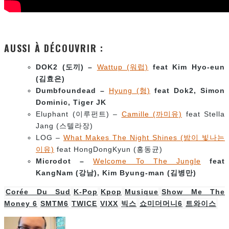
AUSSI À DÉCOUVRIR :
DOK2 (
도끼) –
Wattup (워럽)
feat Kim Hyo-eun
(
김효은)
Dumbfoundead –
Hyung (형)
feat Dok2, Simon
Dominic, Tiger JK
Eluphant (이루펀트) –
Camille (까미유)
feat Stella
Jang (스텔라장)
LOG –
What Makes The Night Shines (밤이 빛나는
이유)
feat HongDongKyun (홍동균)
Microdot –
Welcome To The Jungle
feat
KangNam (
강남
), Kim Byung-man (
김병만
)
Corée Du Sud
K-Pop
Kpop
Musique
Show Me The
Money 6
SMTM6
TWICE
VIXX
빅스
쇼미더머니6
트와이스