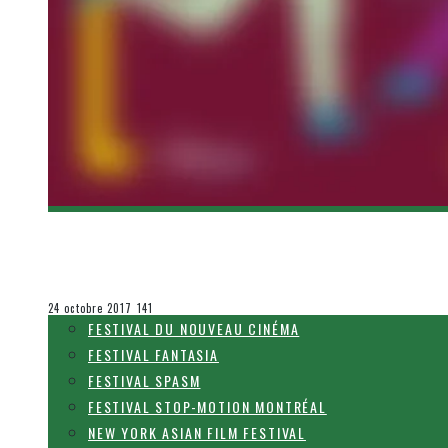
[FNC 2017] UN PRINTEMPS D’AILLEURS DE XI
Olivier LeBlanc-Lussier
Festival du Nouveau Cinéma
24 octobre 2017
141
FESTIVAL DU NOUVEAU CINÉMA
FESTIVAL FANTASIA
FESTIVAL SPASM
FESTIVAL STOP-MOTION MONTRÉAL
NEW YORK ASIAN FILM FESTIVAL