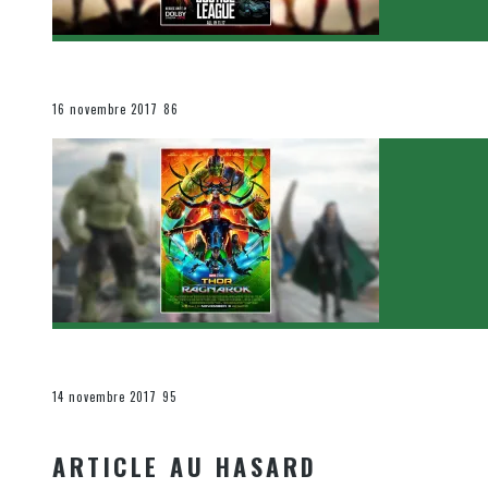
[Critique Film] Justice League de Zack Snyder
Le cinéma et la télévision
16 novembre 2017
86
[Critique Film] Thor : Ragnarok de Taika Waititi
Le cinéma et la télévision
14 novembre 2017
95
ARTICLE AU HASARD