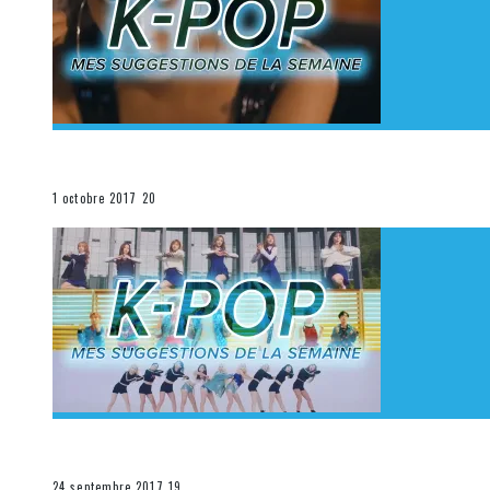
[Découverte K-Pop] Mes suggestions des vidéoclips K
La K-Pop
1 octobre 2017
20
[Découverte K-Pop] Mes suggestions des vidéoclips K-
La K-Pop
24 septembre 2017
19