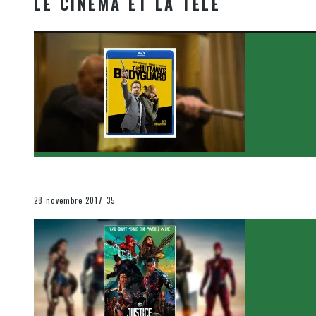
LE CINÉMA ET LA TÉLÉ
[Critique Film] The Hitman’s Bodyguard de Patrick Hu
Le cinéma et la télévision
28 novembre 2017
35