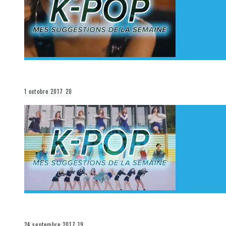
[Découverte K-Pop] Mes suggestions des vidéoclips K
La K-Pop
1 octobre 2017
20
[Découverte K-Pop] Mes suggestions des vidéoclips K-
La K-Pop
24 septembre 2017
19