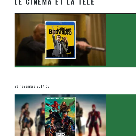
LE CINÉMA ET LA TÉLÉ
[Critique Film] The Hitman’s Bodyguard de Patrick Hu
Le cinéma et la télévision
28 novembre 2017
35