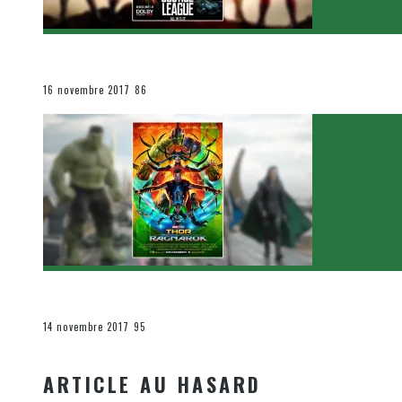
[Critique Film] Justice League de Zack Snyder
Le cinéma et la télévision
16 novembre 2017
86
[Critique Film] Thor : Ragnarok de Taika Waititi
Le cinéma et la télévision
14 novembre 2017
95
ARTICLE AU HASARD