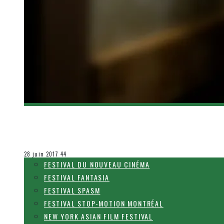
[CRITIQUE FILM] BABY DRIVER – DES SCÈNES
Olivier LeBlanc-Lussier
Le cinéma et la télévision
28 juin 2017
44
FESTIVAL DU NOUVEAU CINÉMA
FESTIVAL FANTASIA
FESTIVAL SPASM
FESTIVAL STOP-MOTION MONTRÉAL
NEW YORK ASIAN FILM FESTIVAL