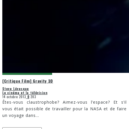
[Critique Film] Gravity 3D
Steve Lévesque
Le cinéma et la télévision
14 octobre 2013
0
203
Êtes-vous claustrophobe? Aimez-vous l’espace? Et s’il
vous était possible de travailler pour la NASA et de faire
un voyage dans
...