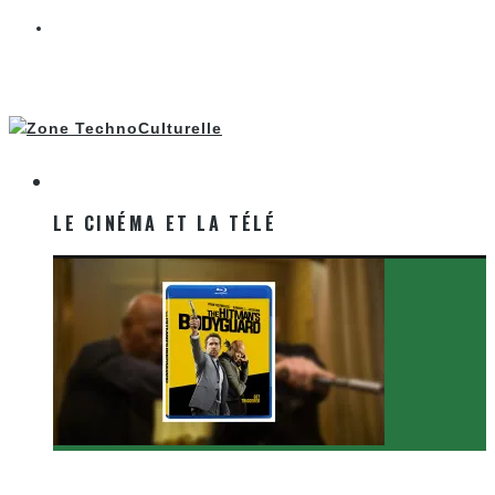
LE CINÉMA ET LA TÉLÉ
LE CINÉMA ET LA TÉLÉ
[Critique Film] The Hitman’s Bodyguard de Patrick
Hughes