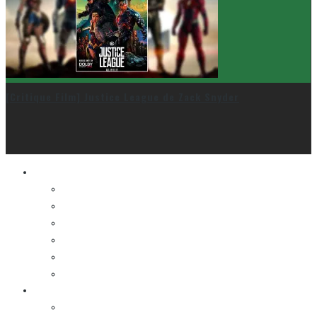
[Critique Film] Justice League de Zack Snyder
Le cinéma et la télé
FESTIVAL DU NOUVEAU CINÉMA
FESTIVAL FANTASIA
FESTIVAL SPASM
FESTIVAL STOP-MOTION MONTRÉAL
NEW YORK ASIAN FILM FESTIVAL
NEW YORK KOREAN FILM FESTIVAL
La musique
LA K-POP