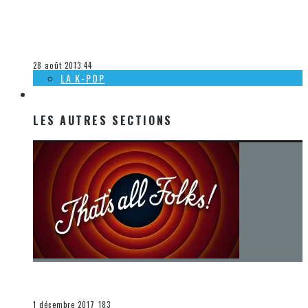
[ACTUALITÉ] SORTIES DVD/BLU-RAY À VENIR CHEZ WARNER
– 21 AOÛT 2013
Steve Lévesque
La musique
28 août 2013
44
LA K-POP
LES AUTRES SECTIONS
LES AUTRES SECTIONS
[Chronique] La fin d’une époque… et un renouveau
END
1 décembre 2017
183