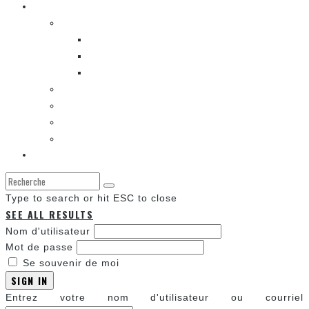
Les autres sections
LES BANDES DESSINÉES
ENTRE LES CASES [BALADO]
LES SORTIES DES BANDES DESSINÉES
LA ZONE DE LECTURE [WEBCOMIC]]
LES CONVENTIONS
LES JEUX VIDÉO
LA TECHNO
LA ZONE D’ÉCOUTE
À propos
Type to search or hit ESC to close
SEE ALL RESULTS
Nom d'utilisateur
Mot de passe
Se souvenir de moi
SIGN IN
Entrez votre nom d'utilisateur ou courriel