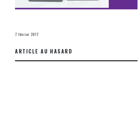
[Découverte Film] Assassination : Limited Edition –
Unboxing DVD & Blu-Ray
La Zone d'écoute
7 février 2017
ARTICLE AU HASARD