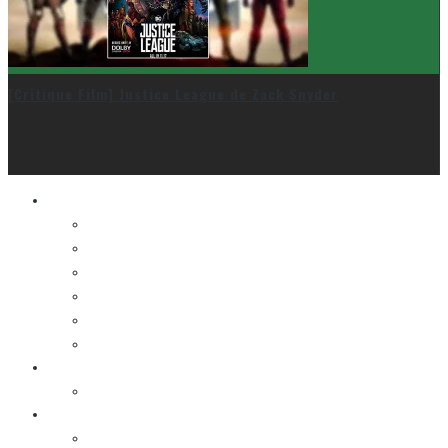
[Critique Film] Justice League de Zack Snyder
Le cinéma et la télé
FESTIVAL DU NOUVEAU CINÉMA
FESTIVAL FANTASIA
FESTIVAL SPASM
FESTIVAL STOP-MOTION MONTRÉAL
NEW YORK ASIAN FILM FESTIVAL
NEW YORK KOREAN FILM FESTIVAL
La musique
LA K-POP
Les autres sections
LES BANDES DESSINÉES