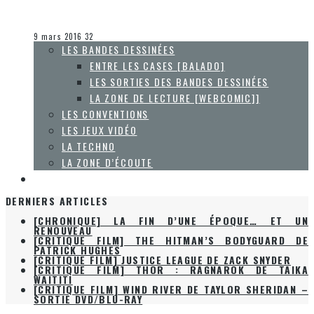
Olivier LeBlanc-Lussier
La musique
9 mars 2016
32
LES BANDES DESSINÉES
ENTRE LES CASES [BALADO]
LES SORTIES DES BANDES DESSINÉES
LA ZONE DE LECTURE [WEBCOMIC]]
LES CONVENTIONS
LES JEUX VIDÉO
LA TECHNO
LA ZONE D’ÉCOUTE
À PROPOS
DERNIERS ARTICLES
[CHRONIQUE] LA FIN D’UNE ÉPOQUE… ET UN
RENOUVEAU
[CRITIQUE FILM] THE HITMAN’S BODYGUARD DE
PATRICK HUGHES
[CRITIQUE FILM] JUSTICE LEAGUE DE ZACK SNYDER
[CRITIQUE FILM] THOR : RAGNAROK DE TAIKA
WAITITI
[CRITIQUE FILM] WIND RIVER DE TAYLOR SHERIDAN –
SORTIE DVD/BLU-RAY