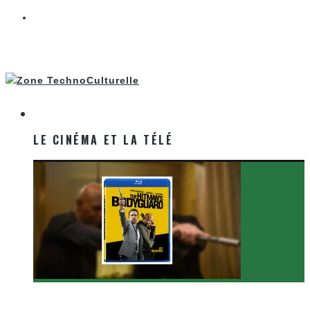
LE CINÉMA ET LA TÉLÉ
LE CINÉMA ET LA TÉLÉ
[Critique Film] The Hitman’s Bodyguard de Patrick
Hughes