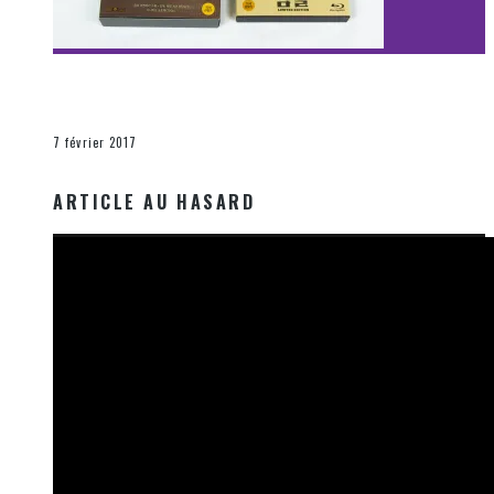
[Découverte Film] Assassination : Limited Edition –
Unboxing DVD & Blu-Ray
La Zone d'écoute
7 février 2017
ARTICLE AU HASARD