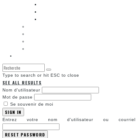
ENTRE LES CASES [BALADO]
LES SORTIES DES BANDES DESSINÉES
LA ZONE DE LECTURE [WEBCOMIC]]
LES CONVENTIONS
LES JEUX VIDÉO
LA TECHNO
LA ZONE D’ÉCOUTE
À propos
Type to search or hit ESC to close
SEE ALL RESULTS
Nom d'utilisateur
Mot de passe
Se souvenir de moi
SIGN IN
Entrez votre nom d'utilisateur ou courriel