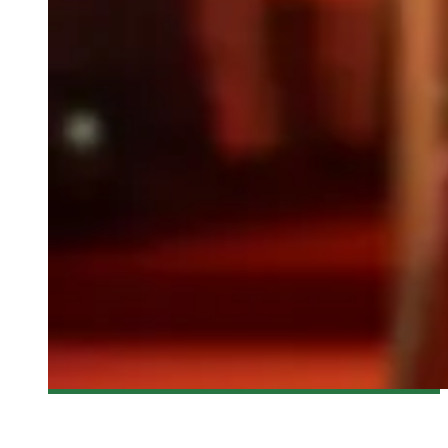
[FANTASIA 2016] THE LURE DE AGNIESZKA SMOCZYNSKA–
CRITIQUE DU FILM