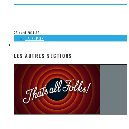
[ACTUALITÉ] SORTIES MUSICALES 2014 À VENIR CHEZ DEP
– SEMAINE 17
Steve Lévesque
La musique
26 avril 2014
83
LA K-POP
LES AUTRES SECTIONS
LES AUTRES SECTIONS
[Chronique] La fin d’une époque… et un renouveau