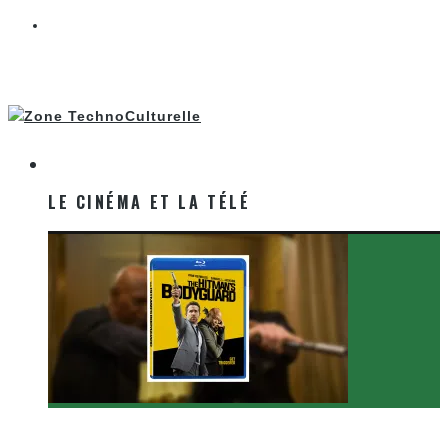
LE CINÉMA ET LA TÉLÉ
LE CINÉMA ET LA TÉLÉ
[Critique Film] The Hitman’s Bodyguard de Patrick
Hughes