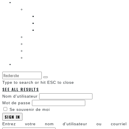
Les autres sections
LES BANDES DESSINÉES
ENTRE LES CASES [BALADO]
LES SORTIES DES BANDES DESSINÉES
LA ZONE DE LECTURE [WEBCOMIC]]
LES CONVENTIONS
LES JEUX VIDÉO
LA TECHNO
LA ZONE D’ÉCOUTE
À propos
Type to search or hit ESC to close
SEE ALL RESULTS
Nom d'utilisateur
Mot de passe
Se souvenir de moi
SIGN IN
Entrez votre nom d'utilisateur ou courriel