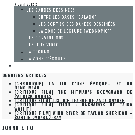
La Zone d'écoute
7 avril 2012
2
LES BANDES DESSINÉES
ENTRE LES CASES [BALADO]
LES SORTIES DES BANDES DESSINÉES
LA ZONE DE LECTURE [WEBCOMIC]]
LES CONVENTIONS
LES JEUX VIDÉO
LA TECHNO
LA ZONE D’ÉCOUTE
À PROPOS
DERNIERS ARTICLES
[CHRONIQUE] LA FIN D’UNE ÉPOQUE… ET UN
RENOUVEAU
[CRITIQUE FILM] THE HITMAN’S BODYGUARD DE
PATRICK HUGHES
[CRITIQUE FILM] JUSTICE LEAGUE DE ZACK SNYDER
[CRITIQUE FILM] THOR : RAGNAROK DE TAIKA
WAITITI
[CRITIQUE FILM] WIND RIVER DE TAYLOR SHERIDAN –
SORTIE DVD/BLU-RAY
JOHNNIE TO