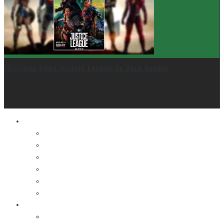
[Critique Film] Justice League de Zack Snyder
Le cinéma et la télé
FESTIVAL DU NOUVEAU CINÉMA
FESTIVAL FANTASIA
FESTIVAL SPASM
FESTIVAL STOP-MOTION MONTRÉAL
NEW YORK ASIAN FILM FESTIVAL
NEW YORK KOREAN FILM FESTIVAL
La musique
LA K-POP