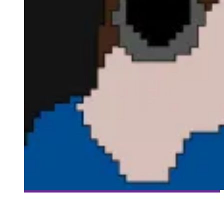
[HISTOIRES DE GAMERS] ÉPISODE 04: TRISTAN GEOFFROY
Collaboration Spéciale