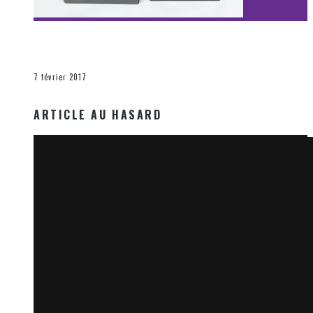
[Découverte Film] Assassination : Limited Edition –
Unboxing DVD & Blu-Ray
La Zone d'écoute
7 février 2017
ARTICLE AU HASARD