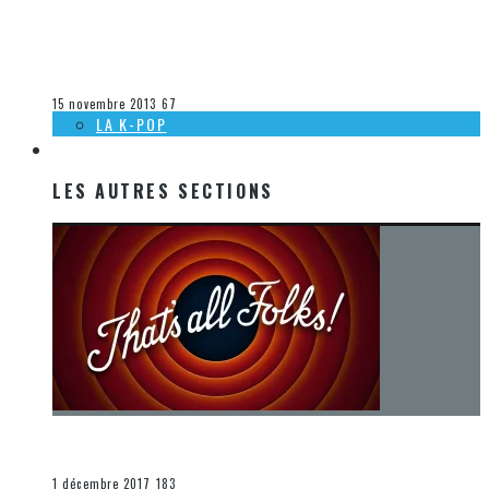
[DÉCOUVERTE MUSIQUE] CAMILLE ET KENNERLY – MEDLEY
DE LORD OF THE RINGS
Olivier LeBlanc-Lussier
La musique
15 novembre 2013
67
LA K-POP
LES AUTRES SECTIONS
LES AUTRES SECTIONS
[Chronique] La fin d’une époque… et un renouveau
END
1 décembre 2017
183