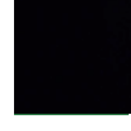
[BANDE-ANNONCE] STAR WARS : THE FORCE AWAKENS
Olivier LeBlanc-Lussier