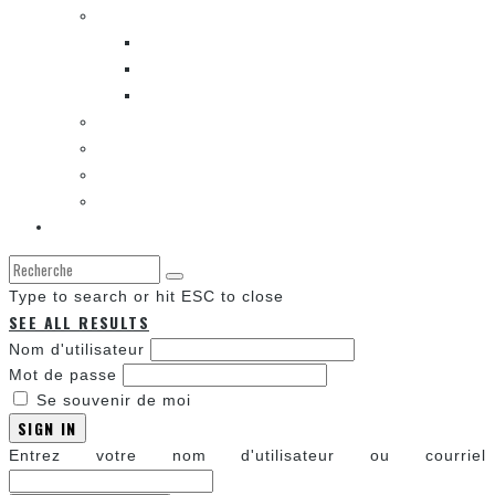
LES BANDES DESSINÉES
ENTRE LES CASES [BALADO]
LES SORTIES DES BANDES DESSINÉES
LA ZONE DE LECTURE [WEBCOMIC]]
LES CONVENTIONS
LES JEUX VIDÉO
LA TECHNO
LA ZONE D’ÉCOUTE
À propos
Type to search or hit ESC to close
SEE ALL RESULTS
Nom d'utilisateur
Mot de passe
Se souvenir de moi
SIGN IN
Entrez votre nom d'utilisateur ou courriel