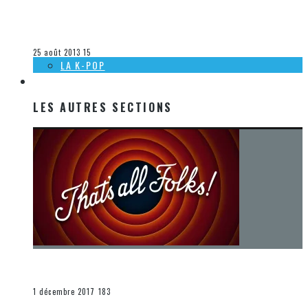
[HEAVY MTL 2013] JOUR 2 – DIMANCHE – PARTIE I
Olivier LeBlanc-Lussier
La musique
25 août 2013
15
LA K-POP
LES AUTRES SECTIONS
LES AUTRES SECTIONS
[Chronique] La fin d’une époque… et un renouveau
END
1 décembre 2017
183