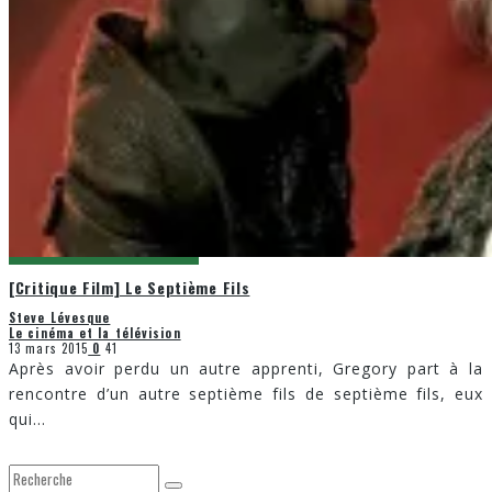
[Critique Film] Le Septième Fils
Steve Lévesque
Le cinéma et la télévision
13 mars 2015
0
41
Après avoir perdu un autre apprenti, Gregory part à la
rencontre d’un autre septième fils de septième fils, eux
qui
...