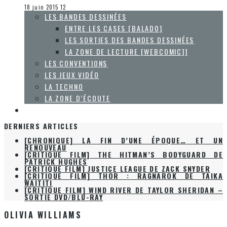
Le cinéma et la télévision
18 juin 2015
12
LES BANDES DESSINÉES
ENTRE LES CASES [BALADO]
LES SORTIES DES BANDES DESSINÉES
LA ZONE DE LECTURE [WEBCOMIC]]
LES CONVENTIONS
LES JEUX VIDÉO
LA TECHNO
LA ZONE D’ÉCOUTE
À PROPOS
DERNIERS ARTICLES
[CHRONIQUE] LA FIN D’UNE ÉPOQUE… ET UN
RENOUVEAU
[CRITIQUE FILM] THE HITMAN’S BODYGUARD DE
PATRICK HUGHES
[CRITIQUE FILM] JUSTICE LEAGUE DE ZACK SNYDER
[CRITIQUE FILM] THOR : RAGNAROK DE TAIKA
WAITITI
[CRITIQUE FILM] WIND RIVER DE TAYLOR SHERIDAN –
SORTIE DVD/BLU-RAY
OLIVIA WILLIAMS