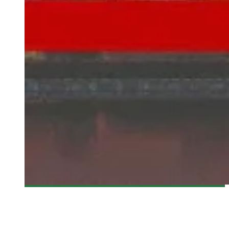
[MTLCOMICCON 2015] UNE NOUVELLE INVITÉE…
APPARTENANT À L’UNIVERS DE DOCTOR WHO
Olivier LeBlanc-Lussier