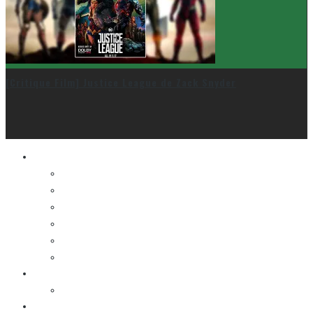
[Critique Film] Justice League de Zack Snyder
Le cinéma et la télé
FESTIVAL DU NOUVEAU CINÉMA
FESTIVAL FANTASIA
FESTIVAL SPASM
FESTIVAL STOP-MOTION MONTRÉAL
NEW YORK ASIAN FILM FESTIVAL
NEW YORK KOREAN FILM FESTIVAL
La musique
LA K-POP
Les autres sections