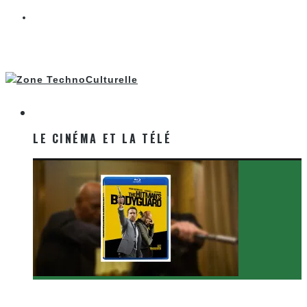
LE CINÉMA ET LA TÉLÉ
LE CINÉMA ET LA TÉLÉ
[Critique Film] The Hitman’s Bodyguard de Patrick
Hughes