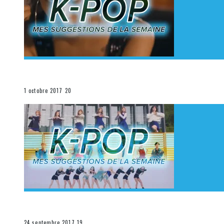
[Découverte K-Pop] Mes suggestions des vidéoclips K
La K-Pop
1 octobre 2017
20
[Découverte K-Pop] Mes suggestions des vidéoclips K-
La K-Pop
24 septembre 2017
19