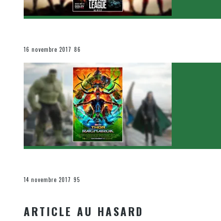
[Critique Film] Justice League de Zack Snyder
Le cinéma et la télévision
16 novembre 2017
86
[Critique Film] Thor : Ragnarok de Taika Waititi
Le cinéma et la télévision
14 novembre 2017
95
ARTICLE AU HASARD