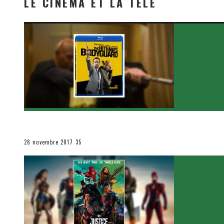
LE CINÉMA ET LA TÉLÉ
[Critique Film] The Hitman’s Bodyguard de Patrick Hu
Le cinéma et la télévision
28 novembre 2017
35