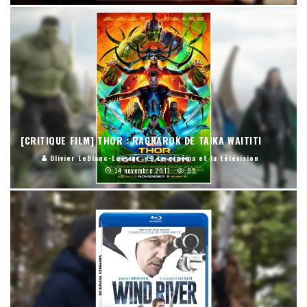
[CRITIQUE FILM] THOR : RAGNAROK DE TAIKA WAITITI
Olivier LeBlanc-Lussier
Le cinéma et la télévision
14 novembre 2017
95