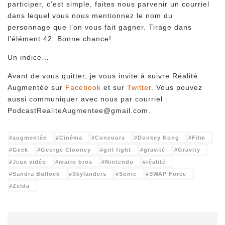
participer, c’est simple, faites nous parvenir un courriel
dans lequel vous nous mentionnez le nom du
personnage que l’on vous fait gagner. Tirage dans
l’élément 42. Bonne chance!
Un indice…
Avant de vous quitter, je vous invite à suivre Réalité
Augmentée sur
Facebook
et sur
Twitter
. Vous pouvez
aussi communiquer avec nous par courriel :
PodcastRealiteAugmentee@gmail.com.
augmentée
Cinéma
Concours
Donkey Kong
Film
Geek
George Clooney
girl fight
gravité
Gravity
Jeux vidéo
mario bros
Nintendo
réalité
Sandra Bullock
Skylanders
Sonic
SWAP Force
Zelda