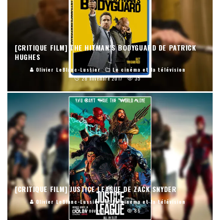
[CRITIQUE FILM] THE HITMAN’S BODYGUARD DE PATRICK
HUGHES
Olivier LeBlanc-Lussier
Le cinéma et la télévision
28 novembre 2017
35
[CRITIQUE FILM] JUSTICE LEAGUE DE ZACK SNYDER
Olivier LeBlanc-Lussier
Le cinéma et la télévision
16 novembre 2017
86