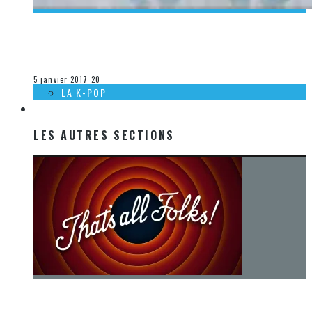
[DÉCOUVERTE K-POP] MES CHANSONS FAVORITES K-POP
DE 2016 – TOP 15 (10 À 6)
Olivier LeBlanc-Lussier
La K-Pop
5 janvier 2017
20
LA K-POP
LES AUTRES SECTIONS
LES AUTRES SECTIONS
[Chronique] La fin d’une époque… et un renouveau