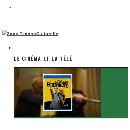
LE CINÉMA ET LA TÉLÉ
LE CINÉMA ET LA TÉLÉ
[Critique Film] The Hitman’s Bodyguard de Patrick
Hughes