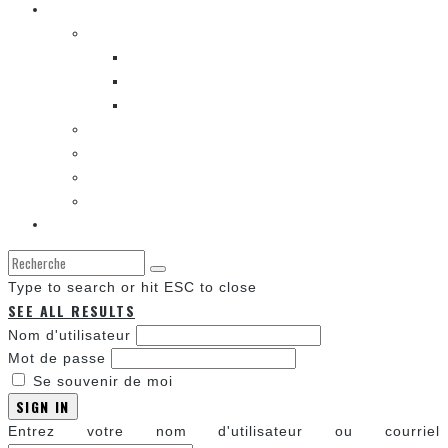
Les autres sections
LES BANDES DESSINÉES
ENTRE LES CASES [BALADO]
LES SORTIES DES BANDES DESSINÉES
LA ZONE DE LECTURE [WEBCOMIC]]
LES CONVENTIONS
LES JEUX VIDÉO
LA TECHNO
LA ZONE D’ÉCOUTE
À propos
Type to search or hit ESC to close
SEE ALL RESULTS
Nom d'utilisateur
Mot de passe
Se souvenir de moi
SIGN IN
Entrez votre nom d'utilisateur ou courriel