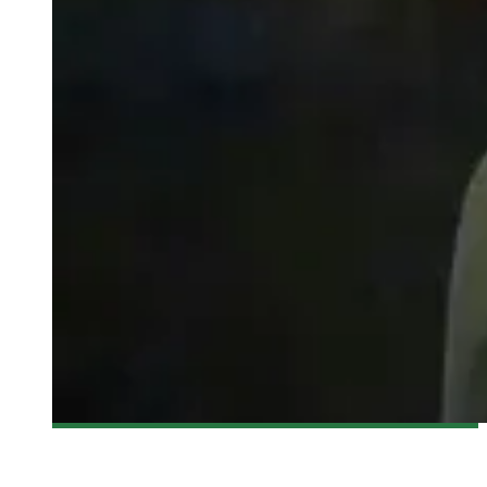
[CRITIQUE FILM] TANDEM, UN FILM DES PHILIPPINES
PRÉSENTÉ DURANT LE FFM 2015