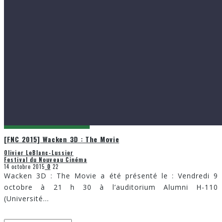
[FNC 2015] Wacken 3D : The Movie
Olivier LeBlanc-Lussier
Festival du Nouveau Cinéma
14 octobre 2015
0
22
Wacken 3D : The Movie a été présenté le : Vendredi 9
octobre à 21 h 30 à l’auditorium Alumni H-110
(Université
...