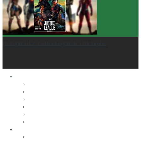
[Critique Film] Justice League de Zack Snyder
Le cinéma et la télé
FESTIVAL DU NOUVEAU CINÉMA
FESTIVAL FANTASIA
FESTIVAL SPASM
FESTIVAL STOP-MOTION MONTRÉAL
NEW YORK ASIAN FILM FESTIVAL
NEW YORK KOREAN FILM FESTIVAL
La musique
LA K-POP