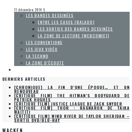
Collaboration Spéciale
La Zone d'écoute
11 décembre 2014
5
LES BANDES DESSINÉES
ENTRE LES CASES [BALADO]
LES SORTIES DES BANDES DESSINÉES
LA ZONE DE LECTURE [WEBCOMIC]]
LES CONVENTIONS
LES JEUX VIDÉO
LA TECHNO
LA ZONE D’ÉCOUTE
À PROPOS
DERNIERS ARTICLES
[CHRONIQUE] LA FIN D’UNE ÉPOQUE… ET UN
RENOUVEAU
[CRITIQUE FILM] THE HITMAN’S BODYGUARD DE
PATRICK HUGHES
[CRITIQUE FILM] JUSTICE LEAGUE DE ZACK SNYDER
[CRITIQUE FILM] THOR : RAGNAROK DE TAIKA
WAITITI
[CRITIQUE FILM] WIND RIVER DE TAYLOR SHERIDAN –
SORTIE DVD/BLU-RAY
WACKEN