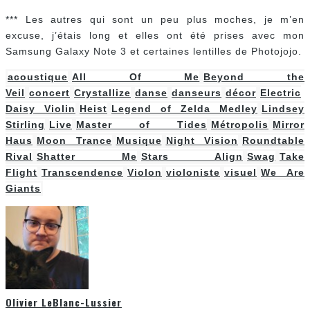
*** Les autres qui sont un peu plus moches, je m’en
excuse, j’étais long et elles ont été prises avec mon
Samsung Galaxy Note 3 et certaines lentilles de Photojojo.
acoustique
All Of Me
Beyond the
Veil
concert
Crystallize
danse
danseurs
décor
Electric
Daisy Violin
Heist
Legend of Zelda Medley
Lindsey
Stirling
Live
Master of Tides
Métropolis
Mirror
Haus
Moon Trance
Musique
Night Vision
Roundtable
Rival
Shatter Me
Stars Align
Swag
Take
Flight
Transcendence
Violon
violoniste
visuel
We Are
Giants
Olivier LeBlanc-Lussier