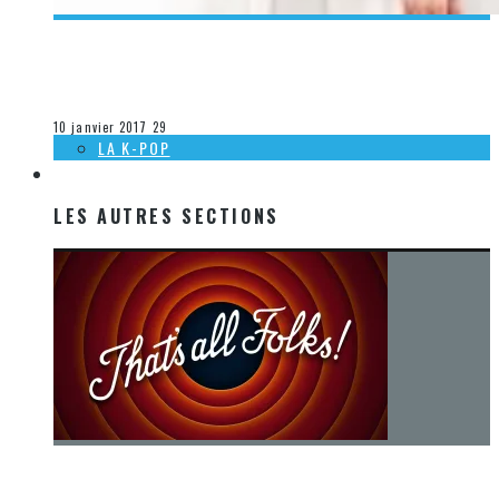
[CHRONIQUE K-POP] L’ÉVOLUTION DU MONDE DE LA K-POP
EN 1 AN… BYE BYE 2016
Olivier LeBlanc-Lussier
La K-Pop
10 janvier 2017
29
LA K-POP
LES AUTRES SECTIONS
LES AUTRES SECTIONS
[Chronique] La fin d’une époque… et un renouveau