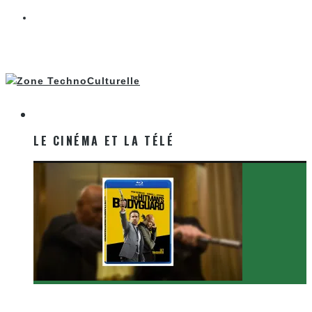
LE CINÉMA ET LA TÉLÉ
LE CINÉMA ET LA TÉLÉ
[Critique Film] The Hitman’s Bodyguard de Patrick
Hughes