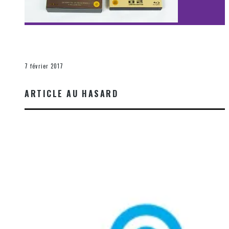
[Découverte Film] Assassination : Limited Edition –
Unboxing DVD & Blu-Ray
La Zone d'écoute
7 février 2017
ARTICLE AU HASARD