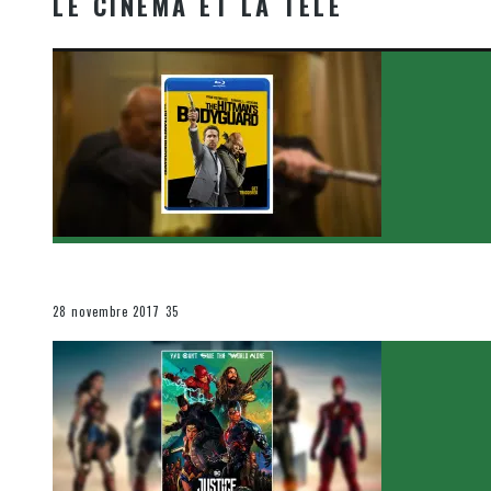
LE CINÉMA ET LA TÉLÉ
[Critique Film] The Hitman’s Bodyguard de Patrick Hu
Le cinéma et la télévision
28 novembre 2017
35