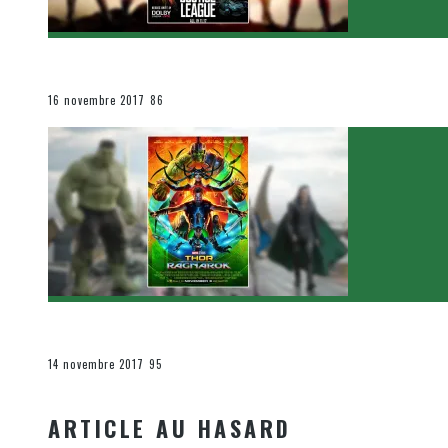
[Critique Film] Justice League de Zack Snyder
Le cinéma et la télévision
16 novembre 2017
86
[Critique Film] Thor : Ragnarok de Taika Waititi
Le cinéma et la télévision
14 novembre 2017
95
ARTICLE AU HASARD