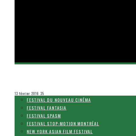
[CRITIQUE FILM] DEADPOOL – UN ANTI-HÉRO
Olivier LeBlanc-Lussier
Le cinéma et la télévision
13 février 2016
35
FESTIVAL DU NOUVEAU CINÉMA
FESTIVAL FANTASIA
FESTIVAL SPASM
FESTIVAL STOP-MOTION MONTRÉAL
NEW YORK ASIAN FILM FESTIVAL