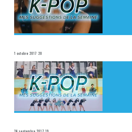
[Découverte K-Pop] Mes suggestions des vidéoclips K
La K-Pop
1 octobre 2017
20
[Découverte K-Pop] Mes suggestions des vidéoclips K-
La K-Pop
24 septembre 2017
19