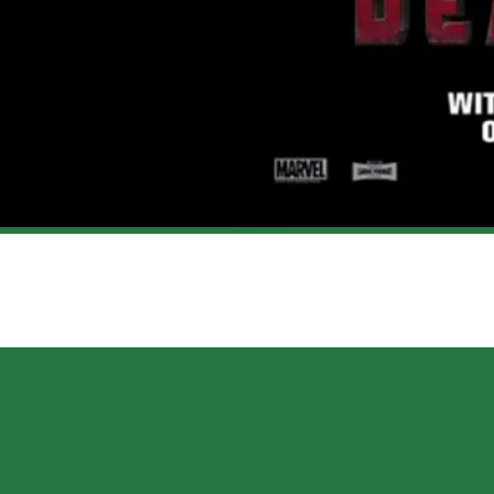
S IRRÉVÉRENCIEUX ET PLEIN D’HUMOUR