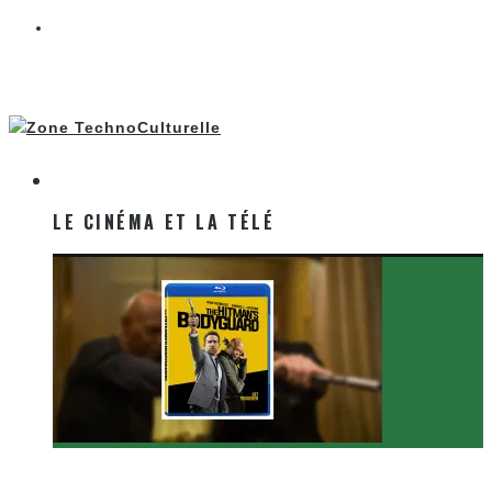
LE CINÉMA ET LA TÉLÉ
LE CINÉMA ET LA TÉLÉ
[Critique Film] The Hitman’s Bodyguard de Patrick
Hughes