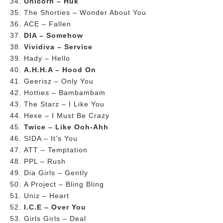
Unicorn – Huk
The Shorties – Wonder About You
ACE – Fallen
DIA – Somehow
Vividiva – Service
Hady – Hello
A.H.H.A – Hood On
Geerisz – Only You
Hotties – Bambambam
The Starz – I Like You
Hexe – I Must Be Crazy
Twice – Like Ooh-Ahh
SIDA – It’s You
ATT – Temptation
PPL – Rush
Dia Girls – Gently
A Project – Bling Bling
Uniz – Heart
I.C.E – Over You
Girls Girls – Deal