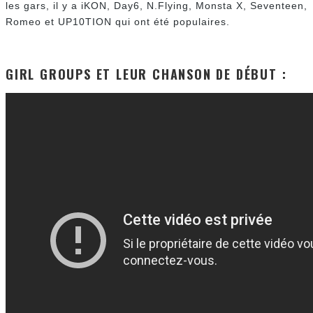
les gars, il y a iKON, Day6, N.Flying, Monsta X, Seventeen,
Romeo et UP10TION qui ont été populaires.
GIRL GROUPS ET LEUR CHANSON DE DÉBUT :