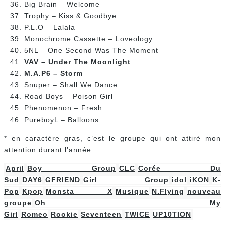
Big Brain – Welcome
Trophy – Kiss & Goodbye
P.L.O – Lalala
Monochrome Cassette – Loveology
5NL – One Second Was The Moment
VAV – Under The Moonlight
M.A.P6 – Storm
Snuper – Shall We Dance
Road Boys – Poison Girl
Phenomenon – Fresh
PureboyL – Balloons
* en caractère gras, c’est le groupe qui ont attiré mon
attention durant l’année.
April
Boy Group
CLC
Corée Du
Sud
DAY6
GFRIEND
Girl Group
idol
iKON
K-
Pop
Kpop
Monsta X
Musique
N.Flying
nouveau
groupe
Oh My
Girl
Romeo
Rookie
Seventeen
TWICE
UP10TION