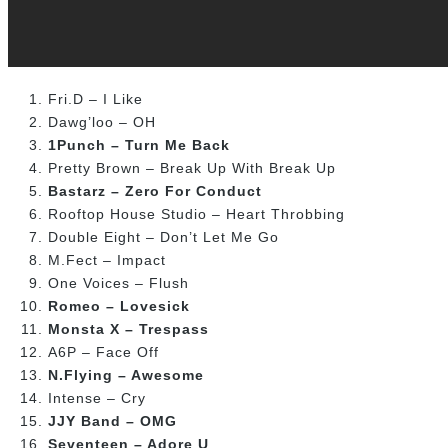
Fri.D – I Like
Dawg’loo – OH
1Punch – Turn Me Back
Pretty Brown – Break Up With Break Up
Bastarz – Zero For Conduct
Rooftop House Studio – Heart Throbbing
Double Eight – Don’t Let Me Go
M.Fect – Impact
One Voices – Flush
Romeo – Lovesick
Monsta X – Trespass
A6P – Face Off
N.Flying – Awesome
Intense – Cry
JJY Band – OMG
Seventeen – Adore U