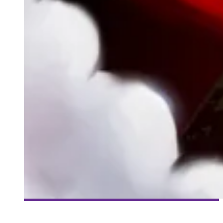
[MILLE ET UNE VIES] #67 – ROGUE LEGACY – DÉGÉNÉRATION