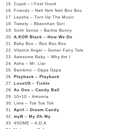
Cupid – I Feel Good
Friends – Neh Neh Neh Boo Boo
Laysha – Turn Up The Music
Tweety – Bbeonhan Sori
Sixth Sense – Barbie Bunny
A.KOR Black – How We Do
Baby Boo – Boo Boo Boo
Vitamin Angel – Sumer Fairy Tale
Awesome Baby – Why Am I
Asha – Mr. Liar
Bambino – Oppa Oppa
Playback – Playback
LoveUS – Tickle
As One – Candy Ball
10×10 – Amomia
Lime – Tok Tok Tok
April – Dream Candy
myB – My Oh My
4SOME – A.D.A