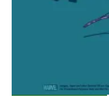
[CRITIQUE TV] THE AVENGERS: EARTH’S MIGHTIEST
HEROES SAISON 1