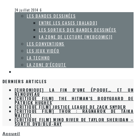
Collaboration Spéciale
La Zone d'écoute
24 juillet 2014
6
LES BANDES DESSINÉES
ENTRE LES CASES [BALADO]
LES SORTIES DES BANDES DESSINÉES
LA ZONE DE LECTURE [WEBCOMIC]]
LES CONVENTIONS
LES JEUX VIDÉO
LA TECHNO
LA ZONE D’ÉCOUTE
À PROPOS
DERNIERS ARTICLES
[CHRONIQUE] LA FIN D’UNE ÉPOQUE… ET UN
RENOUVEAU
[CRITIQUE FILM] THE HITMAN’S BODYGUARD DE
PATRICK HUGHES
[CRITIQUE FILM] JUSTICE LEAGUE DE ZACK SNYDER
[CRITIQUE FILM] THOR : RAGNAROK DE TAIKA
WAITITI
[CRITIQUE FILM] WIND RIVER DE TAYLOR SHERIDAN –
SORTIE DVD/BLU-RAY
Accueil