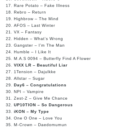
Rare Potato – Fake Illness
Rebro – Return
Highbrow – The Mind
AFOS – Last Winter
VX – Fantasy
Hidden – What’s Wrong
Gangster – I’m The Man
Humble – I Like It
M.A.S 0094 – Butterfly Find A Flower
VIXX LR – Beautiful Liar
1Tension – Dajulkke
Allstar – Sugar
Day6 – Congratulations
NPI – Vampire
Zest-Z – Give Me Chance
UP10TION – So Dangerous
iKON – My Type
One O One – Love You
M-Crown – Daedomumun