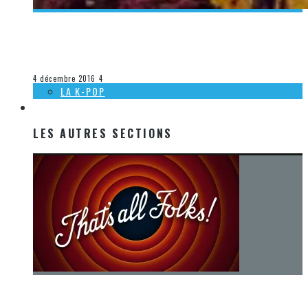
[DÉCOUVERTE K-POP] MES SUGGESTIONS DES VIDÉOCLIPS
K-POP DU 20 AU 26 NOVEMBRE 2016
Olivier LeBlanc-Lussier
La K-Pop
4 décembre 2016
4
LA K-POP
LES AUTRES SECTIONS
LES AUTRES SECTIONS
[Chronique] La fin d’une époque… et un renouveau