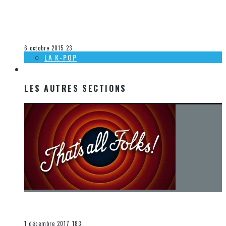
[DÉCOUVERTE K-POP] LES VIDÉOCLIPS DE LA SEMAINE DU
27 SEPTEMBRE AU 3 OCTOBRE 2015
Olivier LeBlanc-Lussier
La K-Pop
6 octobre 2015
23
LA K-POP
LES AUTRES SECTIONS
LES AUTRES SECTIONS
[Chronique] La fin d’une époque… et un renouveau
END
1 décembre 2017
183