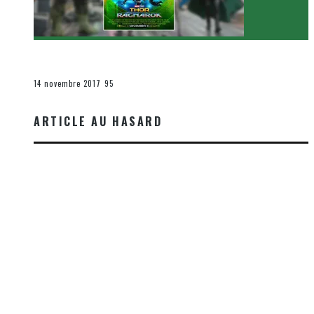
[Critique Film] Thor : Ragnarok de Taika Waititi
Le cinéma et la télévision
14 novembre 2017
95
ARTICLE AU HASARD