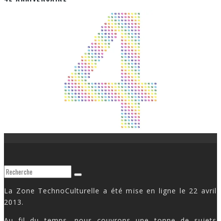
La Zone TechnoCulturelle a été mise en ligne le 22 avril
2013.
Au fil du temps, nous couvrons une tonne de sujets