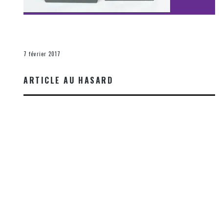
[Découverte Film] Assassination : Limited Edition –
Unboxing DVD & Blu-Ray
La Zone d'écoute
7 février 2017
ARTICLE AU HASARD