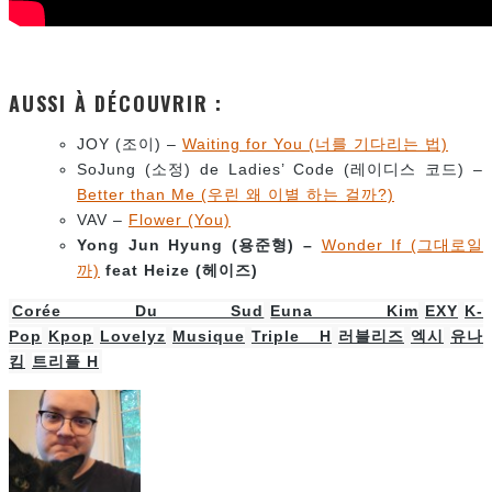
AUSSI À DÉCOUVRIR :
JOY (조이) –
Waiting for You (너를 기다리는 법)
SoJung (소정) de Ladies’ Code (레이디스 코드) –
Better than Me (우린 왜 이별 하는 걸까?)
VAV –
Flower (You)
Yong Jun Hyung (
용준형
) –
Wonder If (그대로일
까)
feat Heize (
헤이즈
)
Corée Du Sud
Euna Kim
EXY
K-
Pop
Kpop
Lovelyz
Musique
Triple H
러블리즈
엑시
유나
킴
트리플 H