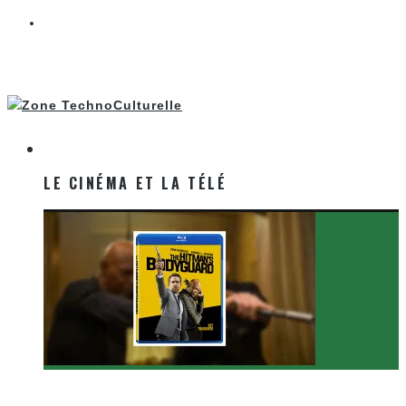
LE CINÉMA ET LA TÉLÉ
LE CINÉMA ET LA TÉLÉ
[Critique Film] The Hitman’s Bodyguard de Patrick
Hughes