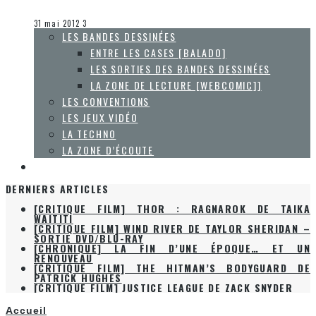
Steve Lévesque
La techno
31 mai 2012
3
LES BANDES DESSINÉES
ENTRE LES CASES [BALADO]
LES SORTIES DES BANDES DESSINÉES
LA ZONE DE LECTURE [WEBCOMIC]]
LES CONVENTIONS
LES JEUX VIDÉO
LA TECHNO
LA ZONE D’ÉCOUTE
À PROPOS
DERNIERS ARTICLES
[CRITIQUE FILM] WIND RIVER DE TAYLOR SHERIDAN –
SORTIE DVD/BLU-RAY
[CHRONIQUE] LA FIN D’UNE ÉPOQUE… ET UN
RENOUVEAU
[CRITIQUE FILM] THE HITMAN’S BODYGUARD DE
PATRICK HUGHES
[CRITIQUE FILM] JUSTICE LEAGUE DE ZACK SNYDER
[CRITIQUE FILM] THOR : RAGNAROK DE TAIKA
WAITITI
Accueil