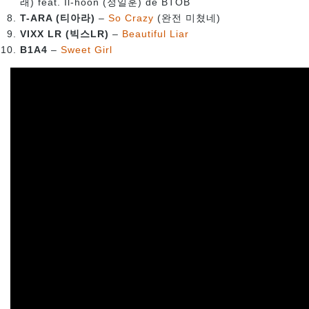
래) feat. Il-hoon
(정일훈) de BTOB
T-ARA (티아라)
–
So Crazy
(완전 미쳤네)
VIXX LR (빅스LR)
–
Beautiful Liar
B1A4
–
Sweet Girl