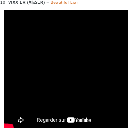
VIXX LR (빅스LR)
–
Beautiful Liar