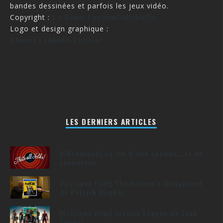
bandes dessinées et parfois les jeux vidéo.
Copyright :
La Zone TechnoCulturelle
Logo et design graphique :
Olivier LeBlanc-Lussier
LES DERNIERS ARTICLES
[Chronique] La fin d’une époque… et un
renouveau
[Critique Film] The Hitman’s Bodyguard
de Patrick Hughes
[Critique Film] Justice League de Zack
Snyder