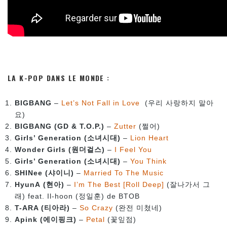
LA K-POP DANS LE MONDE :
BIGBANG
–
Let’s Not Fall in Love
(우리 사랑하지 말아
요)
BIGBANG (GD & T.O.P.)
–
Zutter
(쩔어)
Girls’ Generation (소녀시대)
–
Lion Heart
Wonder Girls (원더걸스)
–
I Feel You
Girls’ Generation (소녀시대)
–
You Think
SHINee (샤이니)
–
Married To The Music
HyunA (현아)
–
I’m The Best [Roll Deep]
(잘나가서 그
래) feat. Il-hoon
(정일훈) de BTOB
T-ARA (티아라)
–
So Crazy
(완전 미쳤네)
Apink (에이핑크)
–
Petal
(꽃잎점)