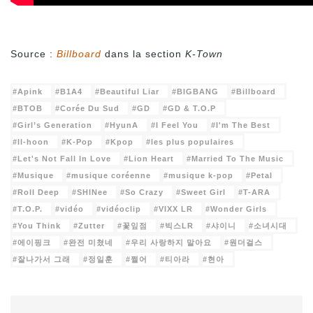
Source :
Billboard
dans la section
K-Town
Apink
B1A4
Beautiful Liar
BIGBANG
Billboard
BTOB
Corée Du Sud
GD
GD & T.O.P
Girl’s Generation
HyunA
I Feel You
I'm The Best
Il-hoon
K-Pop
Kpop
les plus populaires
Let's Not Fall In Love
Lion Heart
Married To The Music
Musique
musique coréenne
musique k-pop
Petal
Roll Deep
SHINee
So Crazy
Sweet Girl
T-ARA
T.O.P.
vidéo
vidéoclip
VIXX LR
Wonder Girls
You Think
Zutter
꽃잎점
빅스LR
샤이니
소녀시대
에이핑크
완전 미쳤네
우리 사랑하지 말아요
원더걸스
잘나가서 그래
정일훈
쩔어
티아라
현아