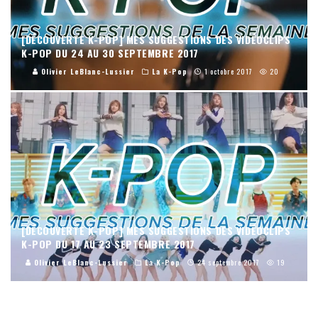
[DÉCOUVERTE K-POP] MES SUGGESTIONS DES VIDÉOCLIPS
K-POP DU 24 AU 30 SEPTEMBRE 2017
Olivier LeBlanc-Lussier
La K-Pop
1 octobre 2017
20
[DÉCOUVERTE K-POP] MES SUGGESTIONS DES VIDÉOCLIPS
K-POP DU 17 AU 23 SEPTEMBRE 2017
Olivier LeBlanc-Lussier
La K-Pop
24 septembre 2017
19