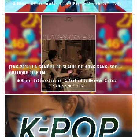
Olivier LeBlanc-Lussier
La K-Pop
10 octobre 2017
54
[FNC 2017] LA CAMÉRA DE CLAIRE DE HONG SANG-SOO –
CRITIQUE DU FILM
Olivier LeBlanc-Lussier
Festival du Nouveau Cinéma
9 octobre 2017
29