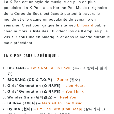
La K-Pop est un style de musique de plus en plus
populaire. La K-Pop, alias Korean Pop Music (originaire
de la Corée du Sud), est écouté partout à travers le
monde et elle gagne en popularité de semaine en
semaine. C’est pour ça que le site web
Billboard
publie
chaque mois la liste des 10 vidéoclips de K-Pop les plus
vus sur YouTube en Amérique et dans le monde durant le
mois précédent.
LA K-POP DANS L’AMÉRIQUE :
BIGBANG
–
Let’s Not Fall in Love
(우리 사랑하지 말아
요)
BIGBANG (GD & T.O.P.)
–
Zutter
(쩔어)
Girls’ Generation (소녀시대)
–
Lion Heart
Girls’ Generation (소녀시대)
–
You Think
Wonder Girls (원더걸스)
–
I Feel You
SHINee (샤이니)
–
Married To The Music
HyunA (현아)
–
I’m The Best [Roll Deep]
(잘나가서 그