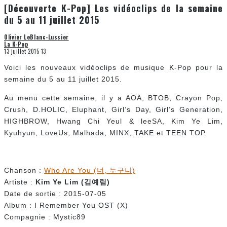
[Découverte K-Pop] Les vidéoclips de la semaine
du 5 au 11 juillet 2015
Olivier LeBlanc-Lussier
La K-Pop
13 juillet 2015
13
Voici les nouveaux vidéoclips de musique K-Pop pour la
semaine du 5 au 11 juillet 2015.
Au menu cette semaine, il y a AOA, BTOB, Crayon Pop,
Crush, D.HOLIC, Eluphant, Girl’s Day, Girl’s Generation,
HIGHBROW, Hwang Chi Yeul & leeSA, Kim Ye Lim,
Kyuhyun, LoveUs, Malhada, MINX, TAKE et TEEN TOP.
Chanson :
Who Are You (너, 누구니)
Artiste :
Kim Ye Lim (
김예림
)
Date de sortie : 2015-07-05
Album : I Remember You OST (X)
Compagnie : Mystic89