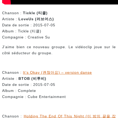
Chanson :
Tickle (
티클)
Artiste :
LoveUs (
러브어스)
Date de sortie : 2015-07-05
Album : Tickle (티클)
Compagnie : Creative Su
J’aime bien ce nouveau groupe. Le vidéoclip joue sur le
côté séducteur du groupe.
Chanson :
It’s Okay (괜찮아요) – version danse
Artiste :
BTOB (
비투비)
Date de sortie : 2015-07-05
Album : Complete
Compagnie : Cube Entertainment
Chanson :
Holding The End Of This Night (이 밤의 끝을 잡