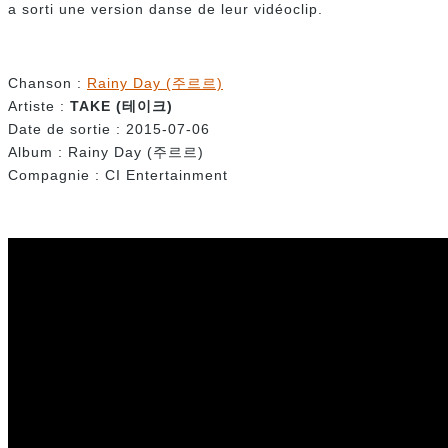
a sorti une version danse de leur vidéoclip.
Chanson :
Rainy Day (주르르)
Artiste :
TAKE (
테이크)
Date de sortie : 2015-07-06
Album : Rainy Day (주르르)
Compagnie : CI Entertainment