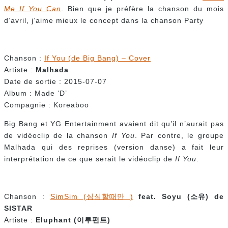
Me If You Can
. Bien que je préfère la chanson du mois
d’avril, j’aime mieux le concept dans la chanson Party
Chanson :
If You (de Big Bang) – Cover
Artiste :
Malhada
Date de sortie : 2015-07-07
Album : Made ‘D’
Compagnie : Koreaboo
Big Bang et YG Entertainment avaient dit qu’il n’aurait pas
de vidéoclip de la chanson
If You
. Par contre, le groupe
Malhada qui des reprises (version danse) a fait leur
interprétation de ce que serait le vidéoclip de
If You
.
Chanson :
SimSim (심심할때만 )
feat. Soyu (
소유
) de
SISTAR
Artiste :
Eluphant (
이루펀트
)