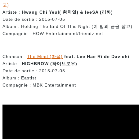
고)
Artiste :
Hwang Chi Yeul(
황치열
) & leeSA (
리싸
)
Date de sortie : 2015-07-05
Album : Holding The End Of This Night (이 밤의 끝을 잡고)
Compagnie : HOW Entertainment/friendz.net
Chanson :
The Mind (마음)
feat.
Lee Hae Ri de Davichi
Artiste :
HIGHBROW (
하이브로우)
Date de sortie : 2015-07-05
Album : Eastist
Compagnie : MBK Entertainment