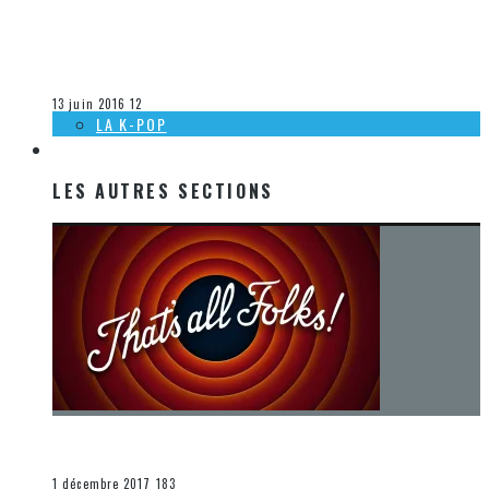
[DÉCOUVERTE K-POP] MES SUGGESTIONS DES VIDÉOCLIPS
K-POP DU 29 MAI AU 4 JUIN 2016
Olivier LeBlanc-Lussier
La K-Pop
13 juin 2016
12
LA K-POP
LES AUTRES SECTIONS
LES AUTRES SECTIONS
[Chronique] La fin d’une époque… et un renouveau
END
1 décembre 2017
183