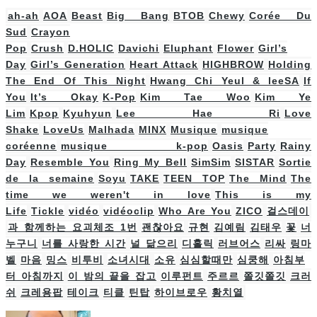
ah-ah
AOA
Beast
Big Bang
BTOB
Chewy
Corée Du
Sud
Crayon
Pop
Crush
D.HOLIC
Davichi
Eluphant
Flower
Girl’s
Day
Girl’s Generation
Heart Attack
HIGHBROW
Holding
The End Of This Night
Hwang Chi Yeul & leeSA
If
You
It’s Okay
K-Pop
Kim Tae Woo
Kim Ye
Lim
Kpop
Kyuhyun
Lee Hae Ri
Love
Shake
LoveUs
Malhada
MINX
Musique
musique
coréenne
musique k-pop
Oasis
Party
Rainy
Day
Resemble You
Ring My Bell
SimSim
SISTAR
Sortie
de la semaine
Soyu
TAKE
TEEN TOP
The Mind
The
time we weren't in love
This is my
Life
Tickle
vidéo
vidéoclip
Who Are You
ZICO
걸스데이
과 함께하는 요괴체조 1번
괜찮아요
규현
김예림
김태우
꽃
너
누구니
너를 사랑한 시간
널 닮으리
디홀릭
러브어스
리싸
링마
벨
마음
밍스
비투비
소녀시대
소유
심심할때만
심쿵해
아침부
터 아침까지
이 밤의 끝을 잡고
이루펀트
주르르
쫄깃쫄깃
크러
쉬
크레용팝
테이크
티클
틴탑
하이브로우
황치열