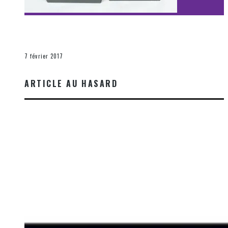
[Découverte Film] Assassination : Limited Edition –
Unboxing DVD & Blu-Ray
La Zone d'écoute
7 février 2017
ARTICLE AU HASARD