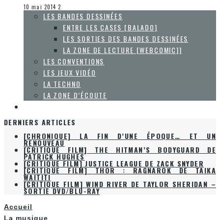
La Zone d'écoute
10 mai 2014
2
LES BANDES DESSINÉES
ENTRE LES CASES [BALADO]
LES SORTIES DES BANDES DESSINÉES
LA ZONE DE LECTURE [WEBCOMIC]]
LES CONVENTIONS
LES JEUX VIDÉO
LA TECHNO
LA ZONE D’ÉCOUTE
À PROPOS
DERNIERS ARTICLES
[CHRONIQUE] LA FIN D’UNE ÉPOQUE… ET UN
RENOUVEAU
[CRITIQUE FILM] THE HITMAN’S BODYGUARD DE
PATRICK HUGHES
[CRITIQUE FILM] JUSTICE LEAGUE DE ZACK SNYDER
[CRITIQUE FILM] THOR : RAGNAROK DE TAIKA
WAITITI
[CRITIQUE FILM] WIND RIVER DE TAYLOR SHERIDAN –
SORTIE DVD/BLU-RAY
Accueil
La musique