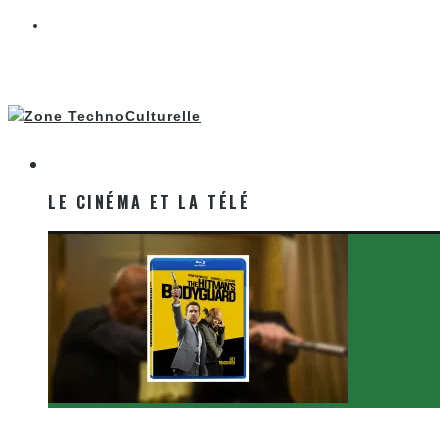
LE CINÉMA ET LA TÉLÉ
LE CINÉMA ET LA TÉLÉ
[Critique Film] The Hitman’s Bodyguard de Patrick
Hughes