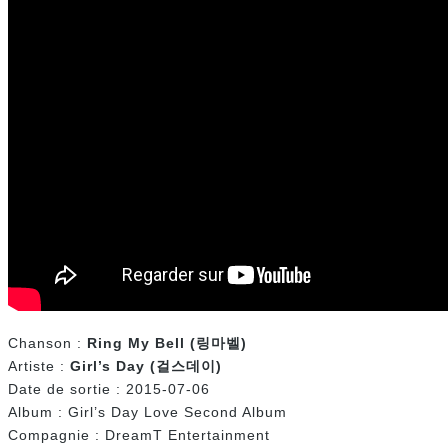
Chanson :
Ring My Bell (
링마벨
)
Artiste :
Girl’s Day (
걸스데이
)
Date de sortie : 2015-07-06
Album : Girl’s Day Love Second Album
Compagnie : DreamT Entertainment