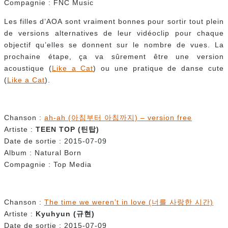
Compagnie : FNC Music
Les filles d’AOA sont vraiment bonnes pour sortir tout plein
de versions alternatives de leur vidéoclip pour chaque
objectif qu’elles se donnent sur le nombre de vues. La
prochaine étape, ça va sûrement être une version
acoustique (
Like a Cat
) ou une pratique de danse cute
(
Like a Cat
).
Chanson :
ah-ah (아침부터 아침까지) – version free
Artiste :
TEEN TOP (
틴탑)
Date de sortie : 2015-07-09
Album : Natural Born
Compagnie : Top Media
Chanson :
The time we weren’t in love (너를 사랑한 시간)
Artiste :
Kyuhyun (
규현
)
Date de sortie : 2015-07-09