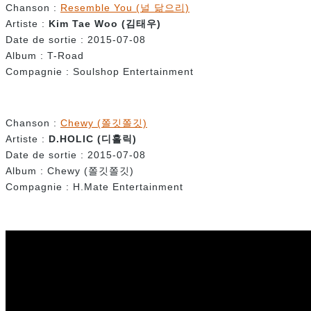
Chanson :
Resemble You (널 닮으리)
Artiste :
Kim Tae Woo (
김태우
)
Date de sortie : 2015-07-08
Album : T-Road
Compagnie : Soulshop Entertainment
Chanson :
Chewy (쫄깃쫄깃)
Artiste :
D.HOLIC (
디홀릭)
Date de sortie : 2015-07-08
Album : Chewy (쫄깃쫄깃)
Compagnie : H.Mate Entertainment