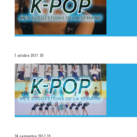
[Découverte K-Pop] Mes suggestions des vidéoclips K
La K-Pop
1 octobre 2017
20
[Découverte K-Pop] Mes suggestions des vidéoclips K-
La K-Pop
24 septembre 2017
19