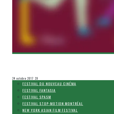
[FNC 2017] BEFORE WE VANISH DE KIYOSHI K
Olivier LeBlanc-Lussier
Festival du Nouveau Cinéma
24 octobre 2017
39
FESTIVAL DU NOUVEAU CINÉMA
FESTIVAL FANTASIA
FESTIVAL SPASM
FESTIVAL STOP-MOTION MONTRÉAL
NEW YORK ASIAN FILM FESTIVAL