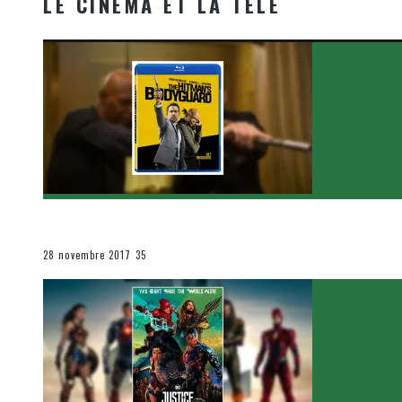
LE CINÉMA ET LA TÉLÉ
[Critique Film] The Hitman’s Bodyguard de Patrick Hu
Le cinéma et la télévision
28 novembre 2017
35