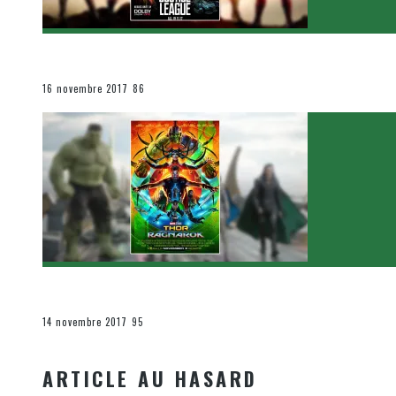
[Critique Film] Justice League de Zack Snyder
Le cinéma et la télévision
16 novembre 2017
86
[Critique Film] Thor : Ragnarok de Taika Waititi
Le cinéma et la télévision
14 novembre 2017
95
ARTICLE AU HASARD