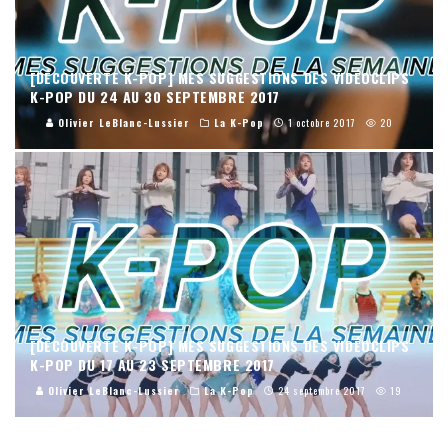
[DÉCOUVERTE K-POP] MES SUGGESTIONS DES VIDÉOCLIPS
K-POP DU 24 AU 30 SEPTEMBRE 2017
Olivier LeBlanc-Lussier
La K-Pop
1 octobre 2017
20
[DÉCOUVERTE K-POP] MES SUGGESTIONS DES VIDÉOCLIPS
K-POP DU 17 AU 23 SEPTEMBRE 2017
Olivier LeBlanc-Lussier
La K-Pop
24 septembre 2017
19