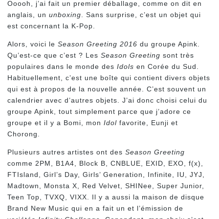
Ooooh, j’ai fait un premier déballage, comme on dit en
anglais, un
unboxing
. Sans surprise, c’est un objet qui
est concernant la K-Pop.
Alors, voici le
Season Greeting 2016
du groupe Apink.
Qu’est-ce que c’est ? Les
Season Greeting
sont très
populaires dans le monde des
Idols
en Corée du Sud.
Habituellement, c’est une boîte qui contient divers objets
qui est à propos de la nouvelle année. C’est souvent un
calendrier avec d’autres objets. J’ai donc choisi celui du
groupe Apink, tout simplement parce que j’adore ce
groupe et il y a Bomi, mon
Idol
favorite, Eunji et
Chorong.
Plusieurs autres artistes ont des
Season Greeting
comme 2PM, B1A4, Block B, CNBLUE, EXID, EXO, f(x),
FTIsland, Girl’s Day, Girls’ Generation, Infinite, IU, JYJ,
Madtown, Monsta X, Red Velvet, SHINee, Super Junior,
Teen Top, TVXQ, VIXX. Il y a aussi la maison de disque
Brand New Music qui en a fait un et l’émission de