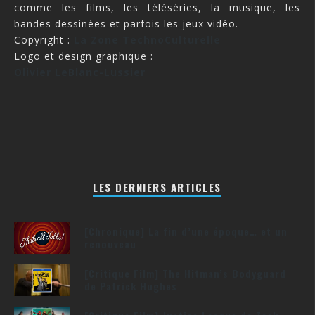
comme les films, les téléséries, la musique, les
bandes dessinées et parfois les jeux vidéo.
Copyright :
La Zone TechnoCulturelle
Logo et design graphique :
Olivier LeBlanc-Lussier
LES DERNIERS ARTICLES
[Chronique] La fin d’une époque… et un
renouveau
[Critique Film] The Hitman’s Bodyguard
de Patrick Hughes