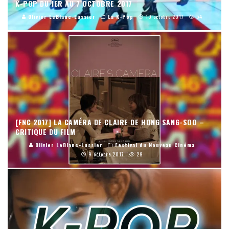
K-POP DU 1ER AU 7 OCTOBRE 2017
Olivier LeBlanc-Lussier
La K-Pop
10 octobre 2017
54
[FNC 2017] LA CAMÉRA DE CLAIRE DE HONG SANG-SOO –
CRITIQUE DU FILM
Olivier LeBlanc-Lussier
Festival du Nouveau Cinéma
9 octobre 2017
29