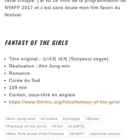
cette critique, j’ai vu 14 films de la programmation de
NYAFF 2017 et c’est sans doute mon film favori du
festival.
FANTASY OF THE GIRLS
Titre original : 소녀의 세계 (Sonyeoui segye)
Réalisation : Ahn Jung-min
Romance
Corée du Sud
109 min
Coréen, sous-titré en anglais
https://www.filmlinc.org/films/fantasy-of-the-girls/
Ahn Jung-min
Cinéma
critique
École
Fantasy of the Girls
Film
LGBTQ
New York Asian Film Festival
NYAFF
premier amour