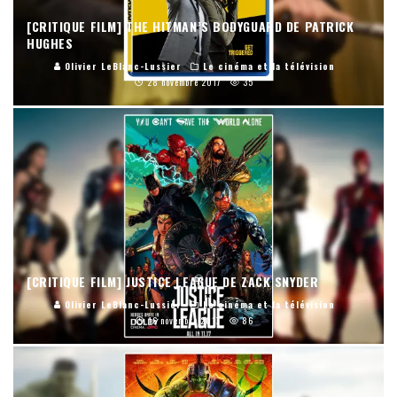
[CRITIQUE FILM] THE HITMAN’S BODYGUARD DE PATRICK
HUGHES
Olivier LeBlanc-Lussier
Le cinéma et la télévision
28 novembre 2017
35
[CRITIQUE FILM] JUSTICE LEAGUE DE ZACK SNYDER
Olivier LeBlanc-Lussier
Le cinéma et la télévision
16 novembre 2017
86