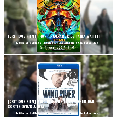
[CRITIQUE FILM] THOR : RAGNAROK DE TAIKA WAITITI
Olivier LeBlanc-Lussier
Le cinéma et la télévision
14 novembre 2017
95
[CRITIQUE FILM] WIND RIVER DE TAYLOR SHERIDAN –
SORTIE DVD/BLU-RAY
Olivier LeBlanc-Lussier
Le cinéma et la télévision