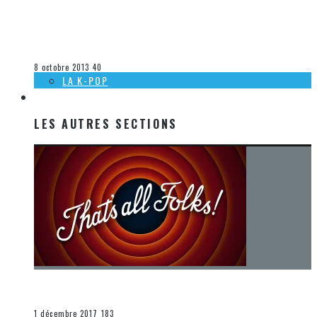
[ACTUALITÉ] SORTIES MUSICALES À VENIR CHEZ DEP – 8
OCTOBRE 2013
Steve Lévesque
La musique
8 octobre 2013
40
LA K-POP
LES AUTRES SECTIONS
LES AUTRES SECTIONS
[Chronique] La fin d’une époque… et un renouveau
END
1 décembre 2017
183