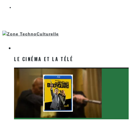
LE CINÉMA ET LA TÉLÉ
LE CINÉMA ET LA TÉLÉ
[Critique Film] The Hitman’s Bodyguard de Patrick
Hughes