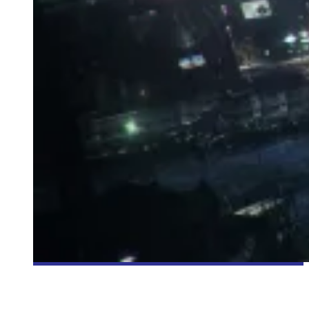
[BANDE-ANNONCE] BATMAN: ARKHAM ORIGINS
Olivier LeBlanc-Lussier