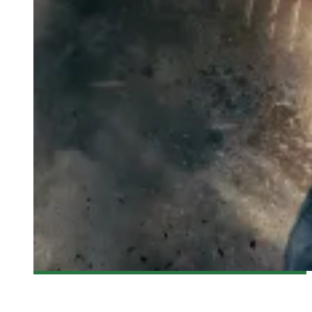
[BANDE-ANNONCE] R.I.P.D
Olivier LeBlanc-Lussier