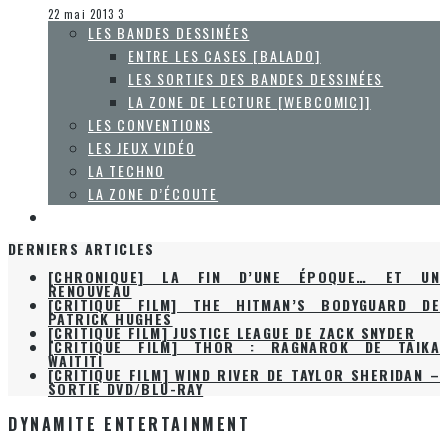
Les jeux vidéo
22 mai 2013
3
LES BANDES DESSINÉES
ENTRE LES CASES [BALADO]
LES SORTIES DES BANDES DESSINÉES
LA ZONE DE LECTURE [WEBCOMIC]]
LES CONVENTIONS
LES JEUX VIDÉO
LA TECHNO
LA ZONE D’ÉCOUTE
À PROPOS
DERNIERS ARTICLES
[CHRONIQUE] LA FIN D’UNE ÉPOQUE… ET UN
RENOUVEAU
[CRITIQUE FILM] THE HITMAN’S BODYGUARD DE
PATRICK HUGHES
[CRITIQUE FILM] JUSTICE LEAGUE DE ZACK SNYDER
[CRITIQUE FILM] THOR : RAGNAROK DE TAIKA
WAITITI
[CRITIQUE FILM] WIND RIVER DE TAYLOR SHERIDAN –
SORTIE DVD/BLU-RAY
DYNAMITE ENTERTAINMENT