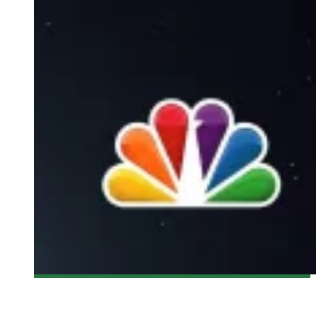
[BANDE-ANNONCE] HEROES REBORN, LA NOUVELLE
TÉLÉSÉRIE DANS L’UNIVERS D’HEROES