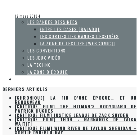
Olivier LeBlanc-Lussier
Entre les cases [balado]
12 mars 2013
4
LES BANDES DESSINÉES
ENTRE LES CASES [BALADO]
LES SORTIES DES BANDES DESSINÉES
LA ZONE DE LECTURE [WEBCOMIC]]
LES CONVENTIONS
LES JEUX VIDÉO
LA TECHNO
LA ZONE D’ÉCOUTE
À PROPOS
DERNIERS ARTICLES
[CHRONIQUE] LA FIN D’UNE ÉPOQUE… ET UN
RENOUVEAU
[CRITIQUE FILM] THE HITMAN’S BODYGUARD DE
PATRICK HUGHES
[CRITIQUE FILM] JUSTICE LEAGUE DE ZACK SNYDER
[CRITIQUE FILM] THOR : RAGNAROK DE TAIKA
WAITITI
[CRITIQUE FILM] WIND RIVER DE TAYLOR SHERIDAN –
SORTIE DVD/BLU-RAY