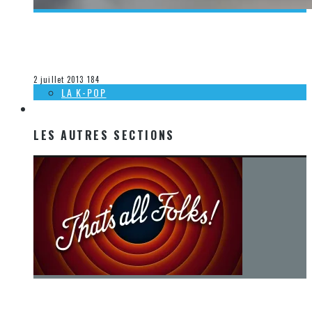
[DÉCOUVERTE MUSIQUE] FRÉDÉRIQUE DUFORT – STAY
(RIHANNA)
Steve Lévesque
La musique
2 juillet 2013
184
LA K-POP
LES AUTRES SECTIONS
LES AUTRES SECTIONS
[Chronique] La fin d’une époque… et un renouveau