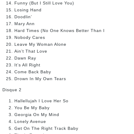
Funny (But I Still Love You)
Losing Hand
Doodlin’
Mary Ann
Hard Times (No One Knows Better Than I
Nobody Cares
Leave My Woman Alone
Ain’t That Love
Dawn Ray
It’s All Right
Come Back Baby
Drown In My Own Tears
Disque 2
Hallellujah I Love Her So
You Be My Baby
Georgia On My Mind
Lonely Avenue
Get On The Right Track Baby