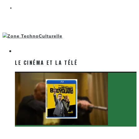
LE CINÉMA ET LA TÉLÉ
LE CINÉMA ET LA TÉLÉ
[Critique Film] The Hitman’s Bodyguard de Patrick
Hughes