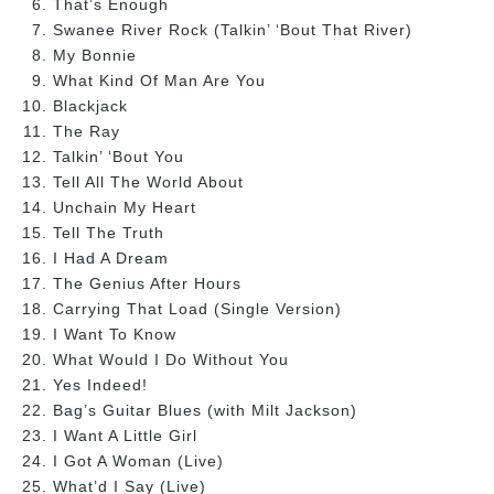
That’s Enough
Swanee River Rock (Talkin’ ‘Bout That River)
My Bonnie
What Kind Of Man Are You
Blackjack
The Ray
Talkin’ ‘Bout You
Tell All The World About
Unchain My Heart
Tell The Truth
I Had A Dream
The Genius After Hours
Carrying That Load (Single Version)
I Want To Know
What Would I Do Without You
Yes Indeed!
Bag’s Guitar Blues (with Milt Jackson)
I Want A Little Girl
I Got A Woman (Live)
What’d I Say (Live)