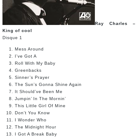
Ray Charles –
King of cool
Disque 1
Mess Around
I’ve Got A
Roll With My Baby
Greenbacks
Sinner’s Prayer
The Sun’s Gonna Shine Again
It Should’ve Been Me
Jumpin’ In The Mornin’
This Little Girl Of Mine
Don’t You Know
I Wonder Who
The Midnight Hour
I Got A Break Baby