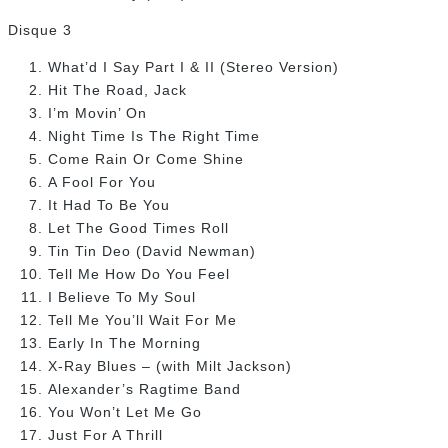
Disque 3
What’d I Say Part I & II (Stereo Version)
Hit The Road, Jack
I’m Movin’ On
Night Time Is The Right Time
Come Rain Or Come Shine
A Fool For You
It Had To Be You
Let The Good Times Roll
Tin Tin Deo (David Newman)
Tell Me How Do You Feel
I Believe To My Soul
Tell Me You’ll Wait For Me
Early In The Morning
X-Ray Blues – (with Milt Jackson)
Alexander’s Ragtime Band
You Won’t Let Me Go
Just For A Thrill