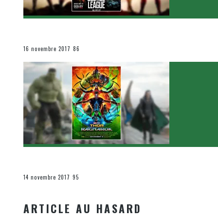
[Critique Film] Justice League de Zack Snyder
Le cinéma et la télévision
16 novembre 2017
86
[Critique Film] Thor : Ragnarok de Taika Waititi
Le cinéma et la télévision
14 novembre 2017
95
ARTICLE AU HASARD