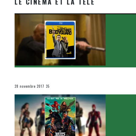
LE CINÉMA ET LA TÉLÉ
[Critique Film] The Hitman’s Bodyguard de Patrick Hu
Le cinéma et la télévision
28 novembre 2017
35