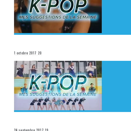
[Découverte K-Pop] Mes suggestions des vidéoclips K
La K-Pop
1 octobre 2017
20
[Découverte K-Pop] Mes suggestions des vidéoclips K-
La K-Pop
24 septembre 2017
19