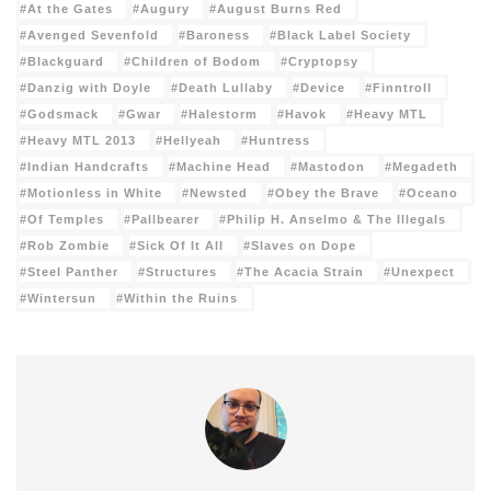
At the Gates
Augury
August Burns Red
Avenged Sevenfold
Baroness
Black Label Society
Blackguard
Children of Bodom
Cryptopsy
Danzig with Doyle
Death Lullaby
Device
Finntroll
Godsmack
Gwar
Halestorm
Havok
Heavy MTL
Heavy MTL 2013
Hellyeah
Huntress
Indian Handcrafts
Machine Head
Mastodon
Megadeth
Motionless in White
Newsted
Obey the Brave
Oceano
Of Temples
Pallbearer
Philip H. Anselmo & The Illegals
Rob Zombie
Sick Of It All
Slaves on Dope
Steel Panther
Structures
The Acacia Strain
Unexpect
Wintersun
Within the Ruins