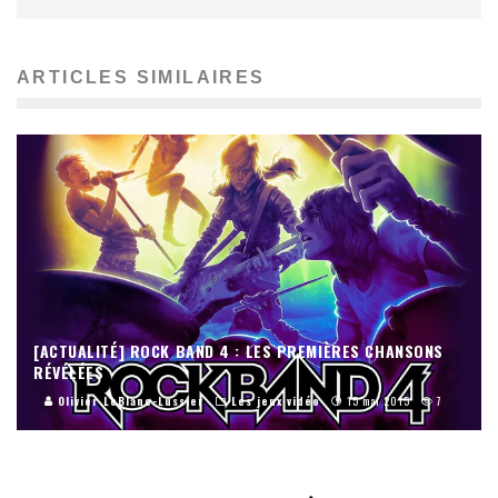
ARTICLES SIMILAIRES
[ACTUALITÉ] ROCK BAND 4 : LES PREMIÈRES CHANSONS
RÉVÉLÉES
Olivier LeBlanc-Lussier
Les jeux vidéo
15 mai 2015
7