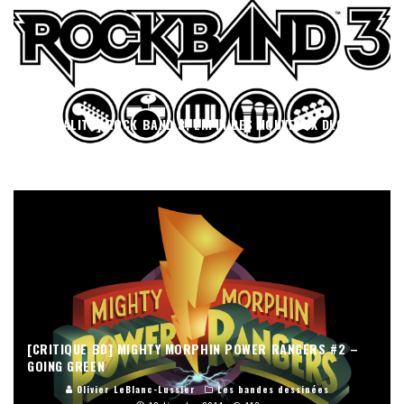
[ACTUALITÉ] ROCK BAND 3, ENFIN DES NOUVEAUX DLC
Olivier LeBlanc-Lussier
Les jeux vidéo
12 janvier 2015
13
[CRITIQUE BD] MIGHTY MORPHIN POWER RANGERS #2 –
GOING GREEN
Olivier LeBlanc-Lussier
Les bandes dessinées