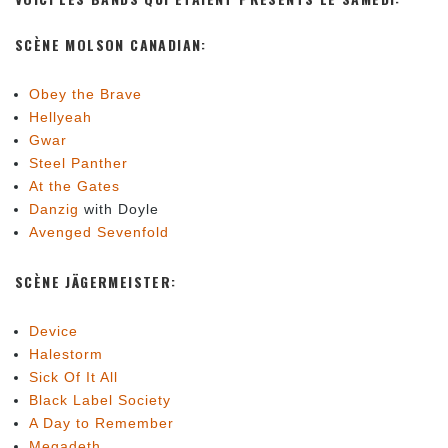
SCÈNE MOLSON CANADIAN:
Obey the Brave
Hellyeah
Gwar
Steel Panther
At the Gates
Danzig
with Doyle
Avenged Sevenfold
SCÈNE JÄGERMEISTER:
Device
Halestorm
Sick Of It All
Black Label Society
A Day to Remember
Megadeth